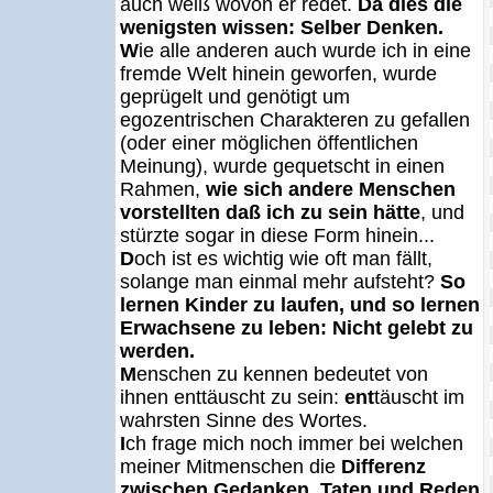
auch weiß wovon er redet.
Da dies die
wenigsten wissen: Selber Denken.
W
ie alle anderen auch wurde ich in eine
fremde Welt hinein geworfen, wurde
geprügelt und genötigt um
egozentrischen Charakteren zu gefallen
(oder einer möglichen öffentlichen
Meinung), wurde gequetscht in einen
Rahmen,
wie sich andere Menschen
vorstellten daß ich zu sein hätte
, und
stürzte sogar in diese Form hinein...
D
och ist es wichtig wie oft man fällt,
solange man einmal mehr aufsteht?
So
lernen Kinder zu laufen, und so lernen
Erwachsene zu leben: Nicht gelebt zu
werden.
M
enschen zu kennen bedeutet von
ihnen enttäuscht zu sein:
ent
täuscht im
wahrsten Sinne des Wortes.
I
ch frage mich noch immer bei welchen
meiner Mitmenschen die
Differenz
zwischen Gedanken, Taten und Reden