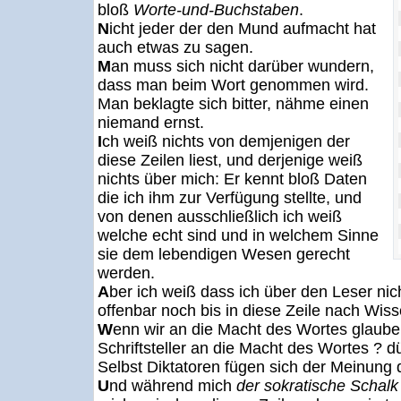
bloß
Worte-und-Buchstaben
.
N
icht jeder der den Mund aufmacht hat
auch etwas zu sagen.
M
an muss sich nicht darüber wundern,
dass man beim Wort genommen wird.
Man beklagte sich bitter, nähme einen
niemand ernst.
I
ch weiß nichts von demjenigen der
diese Zeilen liest, und derjenige weiß
nichts über mich: Er kennt bloß Daten
die ich ihm zur Verfügung stellte, und
von denen ausschließlich ich weiß
welche echt sind und in welchem Sinne
sie dem lebendigen Wesen gerecht
werden.
A
ber ich weiß dass ich über den Leser ni
offenbar noch bis in diese Zeile nach Wiss
W
enn wir an die Macht des Wortes glaube
Schriftsteller an die Macht des Wortes ? d
Selbst Diktatoren fügen sich der Meinung 
U
nd während mich
der sokratische Schalk