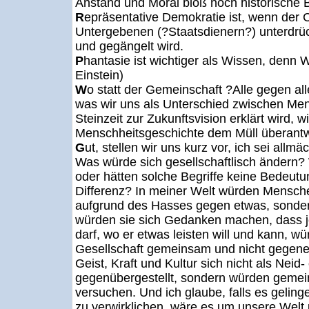
Anstand und Moral bloß noch historische B
R
epräsentative Demokratie ist, wenn der 
Untergebenen (?Staatsdienern?) unterdrü
und gegängelt wird.
P
hantasie ist wichtiger als Wissen, denn W
Einstein)
W
o statt der Gemeinschaft ?Alle gegen alle
was wir uns als Unterschied zwischen Men
Steinzeit zur Zukunftsvision erklärt wird,
Menschheitsgeschichte dem Müll überantw
G
ut, stellen wir uns kurz vor, ich sei allm
Was würde sich gesellschaftlisch ändern? W
oder hätten solche Begriffe keine Bedeut
Differenz? In meiner Welt würden Mensche
aufgrund des Hasses gegen etwas, sondern
würden sie sich Gedanken machen, dass j
darf, wo er etwas leisten will und kann, wü
Gesellschaft gemeinsam und nicht gegene
Geist, Kraft und Kultur sich nicht als Neid-
gegenübergestellt, sondern würden geme
versuchen. Und ich glaube, falls es geling
zu verwirklichen, wäre es um unsere Welt