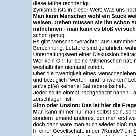
diese Mühe rechtfertigt.
Z
ynismus ists in dieser Welt: Was uns noc
Man kann Menschen wohl ein Stück weit
weisen. Gehen müssen sie ihn schon sel
mitnehmen - man kann es bloß versuc
schon genug.
E
s gibt Menschenverachter aus Dummhei
Berechnung. Letztere sind gefährlich, wä
Unterhaltungswert einer Diskussion beitra
W
er kein Ohr für seine Mitmenschen hat,
weshalb ihm niemand zuhört.
Ü
ber die "Wertigkeit eines Menschenlebens
und bezüglich "werten" und "unwerten" Le
aufzeigt(e) keinerlei Satirebereitschaft.
J
eder sollte einmal nachgedacht haben -
zerschlagen" ist.
Sinn oder Unsinn: Das ist hier die Frag
M
an kann immer nur man selbst sein, son
sondern jemand anderes, der man erst we
doch dann wäre man auch wieder bloß man
I
n einer Gesellschaft, in der ?Kunde? ein 