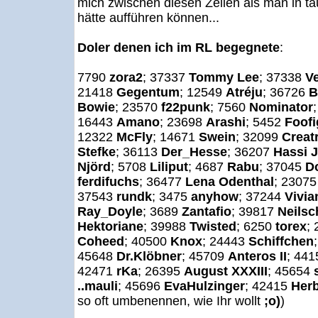
mich zwischen diesen Zeilen als man in 
hätte aufführen können...
Doler denen ich im RL begegnete
:
7790
zora2
; 37337
Tommy Lee
; 37338
V
21418
Gegentum
; 12549
Atréju
; 36726
B
Bowie
; 23570
f22punk
; 7560
Nominator
16443
Amano
; 23698
Arashi
; 5452
Foofi
12322
McFly
; 14671
Swein
; 32099
Creat
Stefke
; 36113
Der_Hesse
; 36207
Hassi 
Njörd
; 5708
Liliput
; 4687
Rabu
; 37045
D
ferdifuchs
; 36477
Lena Odenthal
; 2307
37543
rundk
; 3475
anyhow
; 37244
Vivia
Ray_Doyle
; 3689
Zantafio
; 39817
Neilsc
Hektoriane
; 39988
Twisted
; 6250
torex
;
Coheed
; 40500
Knox
; 24443
Schiffchen
45648
Dr.Klöbner
; 45709
Anteros II
; 44
42471
rKa
; 26395
August XXXIII
; 45654
..mauli
; 45696
EvaHulzinger
; 42415
Herb
so oft umbenennen, wie Ihr wollt
;o)
)