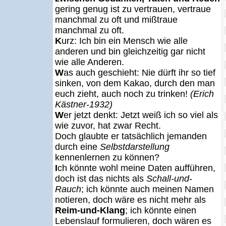
gering genug ist zu vertrauen, vertraue
manchmal zu oft und mißtraue
manchmal zu oft.
K
urz: Ich bin ein Mensch wie alle
anderen und bin gleichzeitig gar nicht
wie alle Anderen.
W
as auch geschieht: Nie dürft ihr so tief
sinken, von dem Kakao, durch den man
euch zieht, auch noch zu trinken!
(Erich
Kästner-1932)
W
er jetzt denkt: Jetzt weiß ich so viel als
wie zuvor, hat zwar Recht.
Doch glaubte er tatsächlich jemanden
durch eine
Selbstdarstellung
kennenlernen zu können?
I
ch könnte wohl meine Daten aufführen,
doch ist das nichts als
Schall-und-
Rauch
; ich könnte auch meinen Namen
notieren, doch wäre es nicht mehr als
Reim-und-Klang
; ich könnte einen
Lebenslauf formulieren, doch wären es