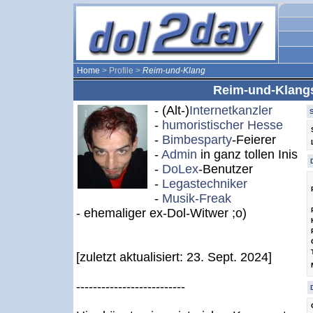
Home
> Profile >
Reim-und-Klang
Reim-und-Klangs
- (Alt-)
Internetkanzler
-
humoristischer Hesse
-
Bimbesparty
-Feierer
-
Admin
in ganz tollen Inis
-
DoLex
-Benutzer
-
Legastechniker
-
Musik-Freak
- ehemaliger ex-Dol-Witwer ;o)
[zuletzt aktualisiert: 23. Sept. 2024]
--------------------------