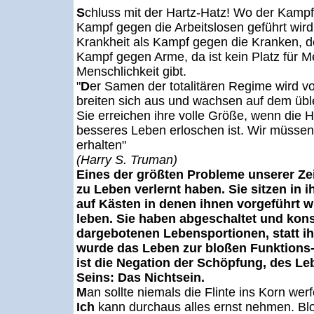
S
chluss mit der Hartz-Hatz! Wo der Kampf 
Kampf gegen die Arbeitslosen geführt wir
Krankheit als Kampf gegen die Kranken, 
Kampf gegen Arme, da ist kein Platz für M
Menschlichkeit gibt.
"
D
er Samen der totalitären Regime wird v
breiten sich aus und wachsen auf dem üb
Sie erreichen ihre volle Größe, wenn die 
besseres Leben erloschen ist. Wir müsse
erhalten"
(Harry S. Truman)
Eines der größten Probleme unserer Zei
zu Leben verlernt haben. Sie sitzen in
auf Kästen in denen ihnen vorgeführt 
leben. Sie haben abgeschaltet und kon
dargebotenen Lebensportionen, statt ih
wurde das Leben zur bloßen Funktions
ist die Negation der Schöpfung, des Leb
Seins: Das Nichtsein.
M
an sollte niemals die Flinte ins Korn we
Ich
kann durchaus alles ernst nehmen. Blo