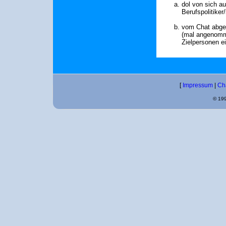
dol von sich au
Berufspolitiker
vom Chat abges
(mal angenomm
Zielpersonen ei
[
Impressum
|
Ch
© 199