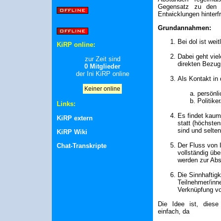
Gegensatz zu den b
Entwicklungen hinterf
Grundannahmen:
Bei dol ist wei
KiRP online:
Dabei geht viel
zur Zeit sind
direkten Bezug
0 Mitglieder
der Ini KiRP online
Als Kontakt in d
Keiner online
persönl
Politike
Links:
Es findet kaum
KiRP extern
statt (höchsten
sind und selte
KiRP Wiki
Der Fluss von I
Chat-Transkripte
vollständig übe
werden zur Abs
Die Sinnhaftigk
Teilnehmer/inn
Verknüpfung von
Die Idee ist, diese
einfach, da