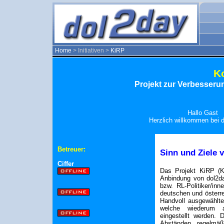
Home
> Initiativen >
KiRP
Ko
Projekt zur Verbesser
Hallo Gast
Herzlich willkommen bei d
Betreuer:
Sinn und Ziele 
Ciffer
Das Projekt KiRP (Kon
Anbindung von dol2da
bzw. RL-Politiker/inn
deutschen und österre
Handvoll ausgewählt
welche wiederum a
eingestellt werden. D
Abständen regelmäß