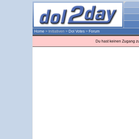
Home
> Initiativen >
Dol Votes
>
Forum
Du hast keinen Zugang z