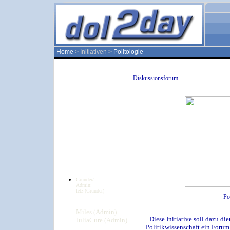
Home
> Initiativen >
Politologie
Diskussionsforum
Gründer/
Admin:
fetz (Gründer)
Po
Miles (Admin)
Diese Initiative soll dazu d
JuliaCure (Admin)
Politikwissenschaft ein Forum