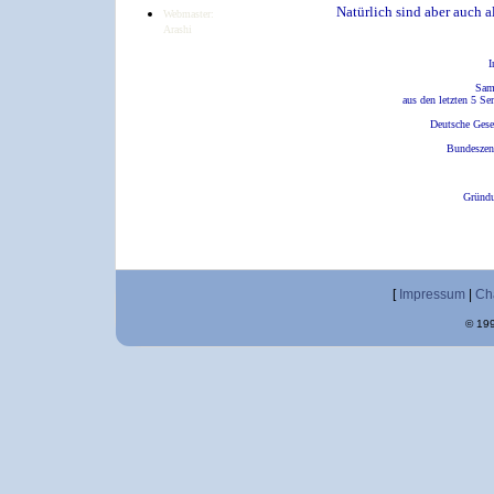
Natürlich sind aber auch a
Webmaster:
Arashi
I
Sam
aus den letzten 5 Se
Deutsche Gesel
Bundeszent
Gründu
[
Impressum
|
Ch
© 199