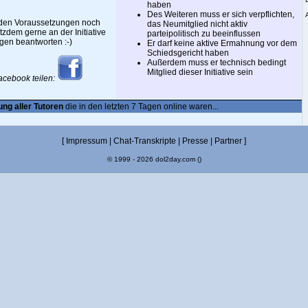
haben
Des Weiteren muss er sich verpflichten,
nden Voraussetzungen noch
das Neumitglied nicht aktiv
otzdem gerne an der Initiative
parteipolitisch zu beeinflussen
gen beantworten :-)
Er darf keine aktive Ermahnung vor dem
Schiedsgericht haben
Außerdem muss er technisch bedingt
Mitglied dieser Initiative sein
acebook teilen:
ung aller Tutoren
die in den letzten 7 Tagen online waren...
[
Impressum
|
Chat-Transkripte
|
Presse
|
Partner
]
© 1999 - 2026 dol2day.com ()