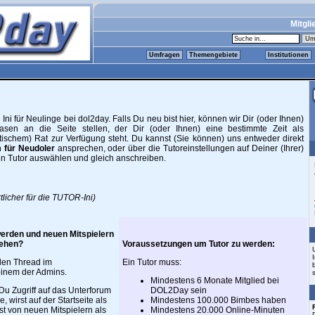
Mitgli
Umfragen
Themengebiete
Institutionen
er Ini für Neulinge bei dol2day. Falls Du neu bist hier, können wir Dir (oder Ihnen)
asen an die Seite stellen, der Dir (oder Ihnen) eine bestimmte Zeit als
tischem) Rat zur Verfügung steht. Du kannst (Sie können) uns entweder direkt
 für Neudoler
ansprechen, oder über die Tutoreinstellungen auf Deiner (Ihrer)
hen Tutor auswählen und gleich anschreiben.
licher für die TUTOR-Ini)
werden und neuen Mitspielern
tehen?
Voraussetzungen um Tutor zu werden:
nden
Thread
im
Ein Tutor muss:
einem der Admins.
Mindestens 6 Monate Mitglied bei
Du Zugriff auf das Unterforum
DOL2Day sein
e, wirst auf der Startseite als
Mindestens 100.000 Bimbes haben
st von neuen Mitspielern als
Mindestens 20.000 Online-Minuten