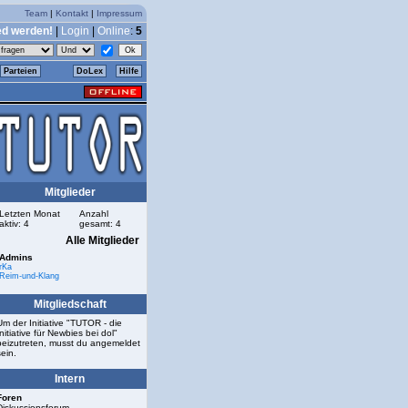
Team
|
Kontakt
|
Impressum
ed werden!
|
Login
|
Online
:
5
Parteien
DoLex
Hilfe
Mitglieder
Letzten Monat
Anzahl
aktiv: 4
gesamt: 4
Alle Mitglieder
Admins
rKa
Reim-und-Klang
Mitgliedschaft
Um der Initiative "TUTOR - die
Initiative für Newbies bei dol"
beizutreten, musst du angemeldet
sein.
Intern
Foren
Diskussionsforum