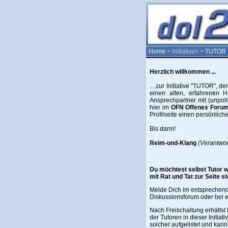
Home
> Initiativen >
TUTOR
Herzlich willkommen ...
... zur Initiative "TUTOR", d
einen alten, erfahrenen H
Ansprechpartner mit (unpoli
hier im
OFN Offenes Forum
Profilseite einen persönlic
Bis dann!
Reim-und-Klang
(Verantwort
Du möchtest selbst Tutor 
mit Rat und Tat zur Seite s
Melde Dich im entspreche
Diskussionsforum oder bei 
Nach Freischaltung erhältst 
der Tutoren in dieser Initiativ
solcher aufgelistet und kann