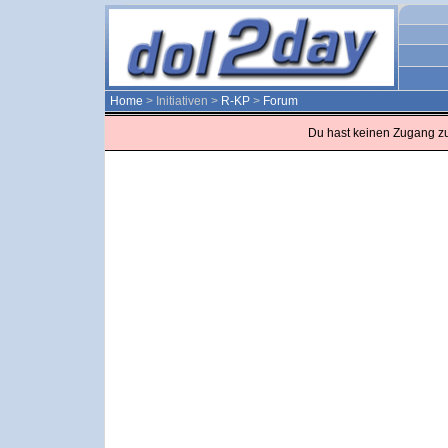
Home
> Initiativen >
R-KP
>
Forum
Du hast keinen Zugang z