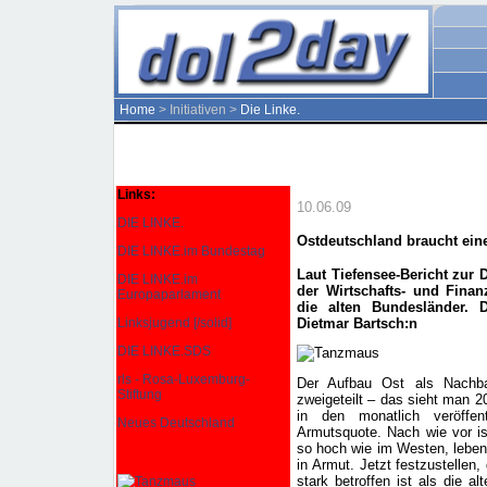
Home
> Initiativen >
Die Linke.
Links:
10.06.09
DIE LINKE.
Ostdeutschland braucht ein
DIE LINKE.im Bundestag
Laut Tiefensee-Bericht zur 
DIE LINKE.im
der Wirtschafts- und Finan
Europaparlament
die alten Bundesländer. D
Dietmar Bartsch:n
Linksjugend [/solid]
DIE LINKE.SDS
rls - Rosa-Luxemburg-
Der Aufbau Ost als Nachbau
Stiftung
zweigeteilt – das sieht man 
in den monatlich veröffen
Neues Deutschland
Armutsquote. Nach wie vor ist
so hoch wie im Westen, leben
in Armut. Jetzt festzustellen
stark betroffen ist als die a