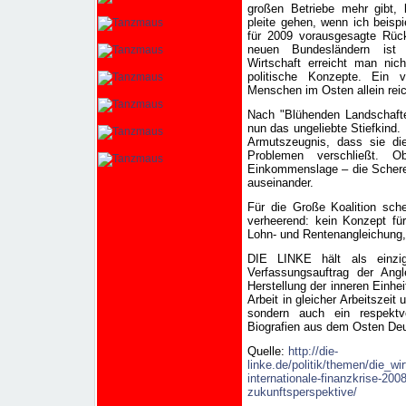
großen Betriebe mehr gibt,
pleite gehen, wenn ich beisp
für 2009 vorausgesagte Rück
neuen Bundesländern ist 
Wirtschaft erreicht man nich
politische Konzepte. Ein 
Menschen im Osten allein reic
Nach "Blühenden Landschafte
nun das ungeliebte Stiefkind.
Armutszeugnis, dass sie di
Problemen verschließt. Ob 
Einkommenslage – die Schere
auseinander.
Für die Große Koalition sch
verheerend: kein Konzept fü
Lohn- und Rentenangleichung,
DIE LINKE hält als einzi
Verfassungsauftrag der Angl
Herstellung der inneren Einhei
Arbeit in gleicher Arbeitszeit
sondern auch ein respektv
Biografien aus dem Osten De
Quelle:
http://die-
linke.de/politik/themen/die_wi
internationale-finanzkrise-200
zukunftsperspektive/