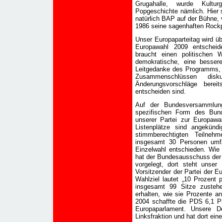
Grugahalle, wurde Kultur
Popgeschichte nämlich. Hier 
natürlich BAP auf der Bühne,
1986 seine sagenhaften Rockp
Unser Europaparteitag wird ü
Europawahl 2009 entscheid
braucht einen politischen 
demokratische, eine bessere
Leitgedanke des Programms, 
Zusammenschlüssen dis
Änderungsvorschläge bere
entscheiden sind.
Auf der Bundesversammlung 
spezifischen Form des Bund
unserer Partei zur Europaw
Listenplätze sind angekünd
stimmberechtigten Teilnehm
insgesamt 30 Personen umfa
Einzelwahl entschieden. Wie 
hat der Bundesausschuss der P
vorgelegt, dort steht unser 
Vorsitzender der Partei der E
Wahlziel lautet „10 Prozent 
insgesamt 99 Sitze zustehe
erhalten, wie sie Prozente a
2004 schaffte die PDS 6,1 
Europaparlament. Unsere De
Linksfraktion und hat dort ein