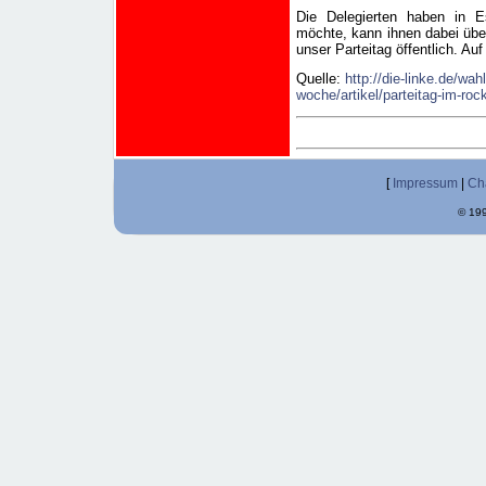
Die Delegierten haben in E
möchte, kann ihnen dabei übe
unser Parteitag öffentlich. Au
Quelle:
http://die-linke.de/wa
woche/artikel/parteitag-im-roc
[
Impressum
|
Ch
© 199