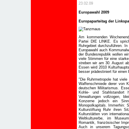
23.02.09
Europawahl 2009
Europaparteitag der Linkspa
Am kommenden Wochenende 
Partei DIE LINKE. Es spric
Ruhrgebiet durchzuführen. In
Europawahl auch Kommunalwah
der Bundesrepublik wollen wir
viele Stimmen für eine star
streben wir am 30. August a
Essen wird 2010 Kulturhaupts
besser prädestiniert für eine
"Die Ruhrmetropole hat viele
Waffenschmiede derer von K
deutschen Militarismus. Es
Kohle- und Stahlstandort 
Verwaltungen vollzogen, ble
Konzerne jedoch ein Sinnb
Monopolkapitals. Immerhin: Se
Kulturstiftung Ruhr ihren S
Kulturstätten von internatio
Weltkulturerbe, im Museu
Romantik, französischer Impr
Auch in unserem Tagungsor