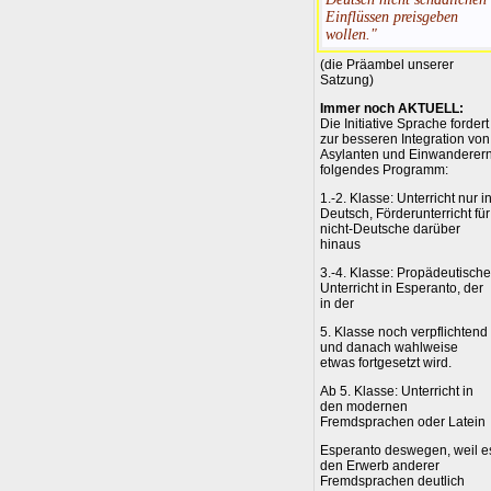
Einflüssen preisgeben
wollen."
(die Präambel unserer
Satzung)
Immer noch AKTUELL:
Die Initiative Sprache fordert
zur besseren Integration von
Asylanten und Einwanderer
folgendes Programm:
1.-2. Klasse: Unterricht nur i
Deutsch, Förderunterricht für
nicht-Deutsche darüber
hinaus
3.-4. Klasse: Propädeutische
Unterricht in Esperanto, der
in der
5. Klasse noch verpflichtend
und danach wahlweise
etwas fortgesetzt wird.
Ab 5. Klasse: Unterricht in
den modernen
Fremdsprachen oder Latein
Esperanto deswegen, weil e
den Erwerb anderer
Fremdsprachen deutlich