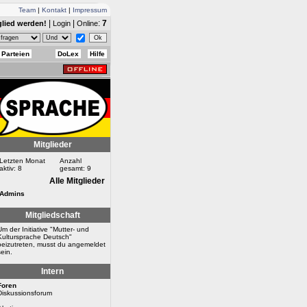
Team
|
Kontakt
|
Impressum
|
|
:
7
glied werden!
Login
Online
Parteien
DoLex
Hilfe
Mitglieder
Letzten Monat
Anzahl
aktiv: 8
gesamt: 9
Alle Mitglieder
Admins
Mitgliedschaft
Um der Initiative "Mutter- und
Kultursprache Deutsch"
beizutreten, musst du angemeldet
sein.
Intern
Foren
Diskussionsforum