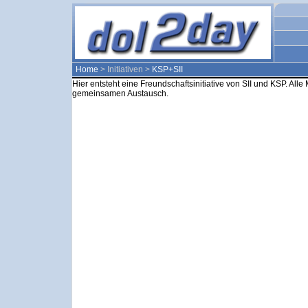
Home
> Initiativen >
KSP+SII
Hier entsteht eine Freundschaftsinitiative von SII und KSP. Alle
gemeinsamen Austausch.