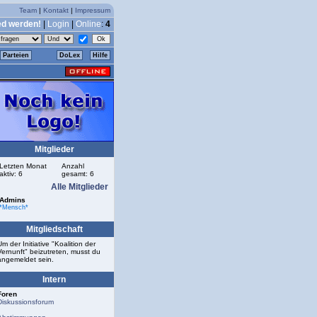
Team
|
Kontakt
|
Impressum
ed werden!
|
Login
|
Online
:
4
Parteien
DoLex
Hilfe
Mitglieder
Letzten Monat
Anzahl
aktiv: 6
gesamt: 6
Alle Mitglieder
Admins
*Mensch*
Mitgliedschaft
Um der Initiative "Koalition der
Vernunft" beizutreten, musst du
angemeldet sein.
Intern
Foren
Diskussionsforum