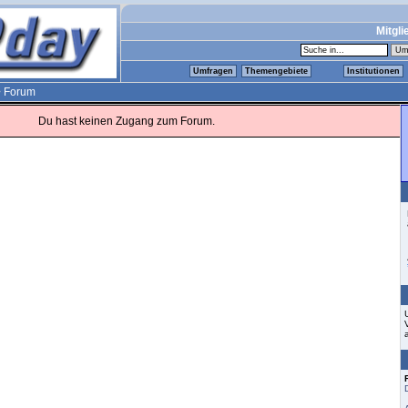
Mitgli
Umfragen
Themengebiete
Institutionen
>
Forum
Du hast keinen Zugang zum Forum.