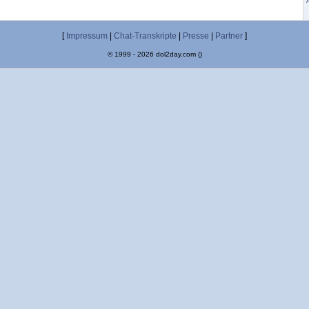
[
Impressum
|
Chat-Transkripte
|
Presse
|
Partner
]
© 1999 - 2026 dol2day.com ()