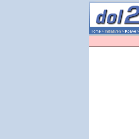
Home
> Initiativen >
KoaVe