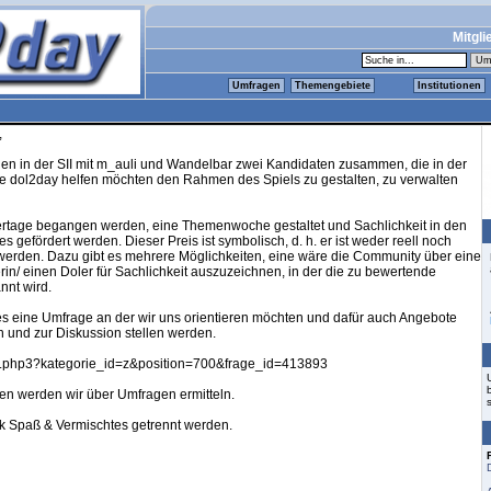
Mitgli
Umfragen
Themengebiete
Institutionen
,
en in der SII mit m_auli und Wandelbar zwei Kandidaten zusammen, die in der
 dol2day helfen möchten den Rahmen des Spiels zu gestalten, zu verwalten
uertage begangen werden, eine Themenwoche gestaltet und Sachlichkeit in den
s gefördert werden. Dieser Preis ist symbolisch, d. h. er ist weder reell noch
 werden. Dazu gibt es mehrere Möglichkeiten, eine wäre die Community über eine
in/ einen Doler für Sachlichkeit auszuzeichnen, in der die zu bewertende
nnt wird.
eine Umfrage an der wir uns orientieren möchten und dafür auch Angebote
 und zur Diskussion stellen werden.
ex.php3?kategorie_id=z&position=700&frage_id=413893
en werden wir über Umfragen ermitteln.
ik Spaß & Vermischtes getrennt werden.