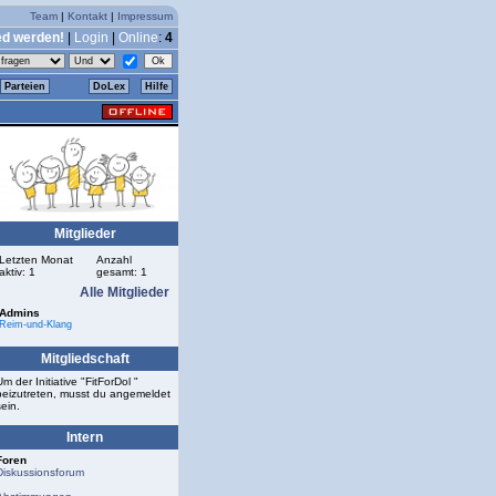
Team
|
Kontakt
|
Impressum
ed werden!
|
Login
|
Online
:
4
Parteien
DoLex
Hilfe
Mitglieder
Letzten Monat
Anzahl
aktiv: 1
gesamt: 1
Alle Mitglieder
Admins
Reim-und-Klang
Mitgliedschaft
Um der Initiative "FitForDol "
beizutreten, musst du angemeldet
sein.
Intern
Foren
Diskussionsforum