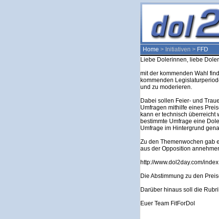
Home
> Initiativen >
FFD
Liebe Dolerinnen, liebe Doler
mit der kommenden Wahl find
kommenden Legislaturperiode
und zu moderieren.
Dabei sollen Feier- und Tra
Umfragen mithilfe eines Preise
kann er technisch überreicht
bestimmte Umfrage eine Doler
Umfrage im Hintergrund gena
Zu den Themenwochen gab es 
aus der Opposition annehmen
http://www.dol2day.com/ind
Die Abstimmung zu den Preis
Darüber hinaus soll die Rubr
Euer Team FitForDol