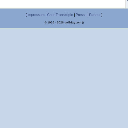
[
Impressum
|
Chat-Transkripte
|
Presse
|
Partner
]
© 1999 - 2026 dol2day.com ()