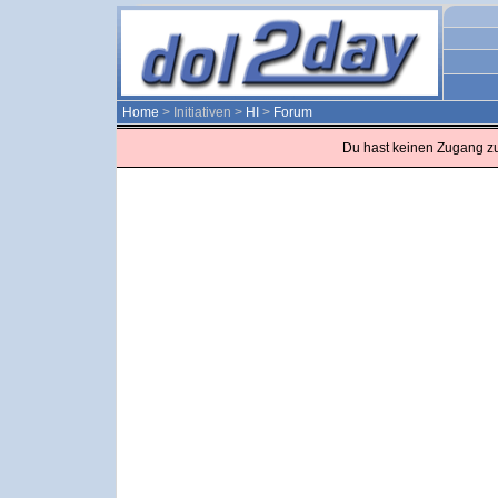
Home
> Initiativen >
HI
>
Forum
Du hast keinen Zugang z