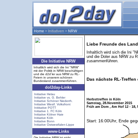
Home
> Initiativen >
NRW
Liebe Freunde des Land
Inhaltlich wird sich die Ini 
und die Doler aus NRW zu R
Die Initiative NRW
zusammenführen.
Inhaltlich wird sich die Ini "NRW"
mit der Politik in NRW beschäftigen
und die d2d´ler aus NRW zu RL-
Feiern in unserem schönen
Das nächste RL-Treffen 
Bundesland zusammenführen.
dol2day-Links
Initiative Helau
Initiative vs. G. Behler
Herbsttreffen in Köln
Initiative Schöner Niederrh.
Samstag, 28.November 2015
Initiative Westf. Volksfront
Früh am Dom , Am Hof 12 - 18, 
Inititative POTT
Initiative 1. FC Köln
Initiative Kölner Haie
Initiative Köln
Start: 16:00Uhr, Ende ge
Initiative Bonn
Initiative Ostwestfalen-Lippe
www-Links
Die Initiative NRW ist nicht