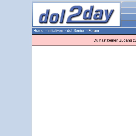
Home
> Initiativen >
dol-Senior
>
Forum
Du hast keinen Zugang z