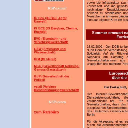
sowie die Infrastruktur (zu
verbessert und die gewalts
KSP
aktuell
nachhaltigen Entwicklungsp
politisch zu stabilisieren u
Menschen in ärmeren Ländern 
IG Bau (IG Bau, Agrar,
sich aus eigener Kraft ein b
Umwelt)
IG BCE (IG Bergbau, Chemie,
Energie)
Sommer erneuert nac
Forde
EVG (Eisenbahn- und
Verkehrsgewerkschaft)
16.02.2009 - Der DGB ist bes
GEW (Erziehung und
"Geh-Denken"-Veranstaltung 
Wissenschaft)
Solidarität. Auf der Rückr
Neonazis am Samstag au
IGM (IG Metall)
GewerkschafterInnen aus 
angegriffen und mehrere Pers
NGG (Gewerkschaft Nahrung-
Genuss-Gaststätten)
Europäisc
GdP (Gewerkschaft der
über die 
Polizei)
ver.di (Vereinte
Ein Fortschritt
Dienstleistungsgewerkschaft)
Der Internet-Gewerksch
Dienstleistungsrichtlini
verabschiedet hat. "Es i
KSP
intern
Gewerkschaften, dass das H
europäischen Binnenmarktes f
des Deutschen Gewerkschaf
zum Ratsbüro
Berlin.
Für die Akzeptanz eines eu
durch die Arbeitnehmerinne