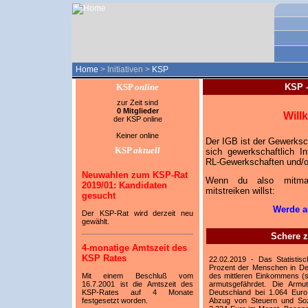
Home
> Initiativen >
KSP
KSP
online
KSP 
zur Zeit sind
0 Mitglieder
Will
der KSP online
Keiner online
Der IGB ist der Gewerksc
KSP
aktuell
sich gewerkschaftlich In
RL-Gewerkschaften und/o
Neuwahlen zum KSP-Rat
Wenn du also mitmache
2019/01: Kandidaten
mitstreiken willst:
gesucht
Werde au
Der KSP-Rat wird derzeit neu
gewählt.
Schere 
4-monatige Amtszeit des
KSP Rates
22.02.2019 - Das Statistis
Prozent der Menschen in De
Mit einem Beschluß vom
des mittleren Einkommens (si
16.7.2001 ist die Amtszeit des
armutsgefährdet. Die Armut
KSP-Rates auf 4 Monate
Deutschland bei 1.064 Eu
festgesetzt worden.
Abzug von Steuern und Sozi