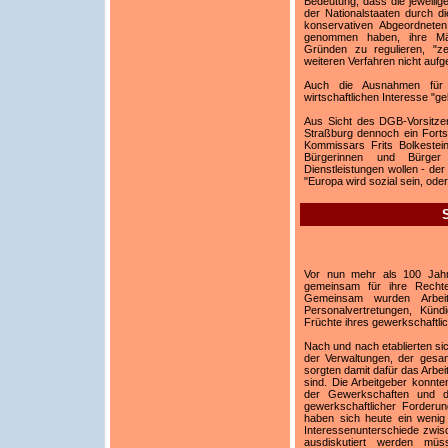
Bedeutung, dass die jeweilige
der Nationalstaaten durch di
konservativen Abgeordneten 
genommen haben, ihre Mär
Gründen zu regulieren, "z
weiteren Verfahren nicht auf
Auch die Ausnahmen für 
wirtschaftlichen Interesse "ge
Aus Sicht des DGB-Vorsitze
Straßburg dennoch ein Forts
Kommissars Frits Bolkestein
Bürgerinnen und Bürge
Dienstleistungen wollen - der
"Europa wird sozial sein, oder
Vor nun mehr als 100 Jah
gemeinsam für ihre Rechte
Gemeinsam wurden Arbeitn
Personalvertretungen, Kün
Früchte ihres gewerkschaftl
Nach und nach etablierten sic
der Verwaltungen, der gesa
sorgten damit dafür das Arbei
sind. Die Arbeitgeber konnt
der Gewerkschaften und de
gewerkschaftlicher Forderun
haben sich heute ein wenig 
Interessenunterschiede zwisc
ausdiskutiert werden mü