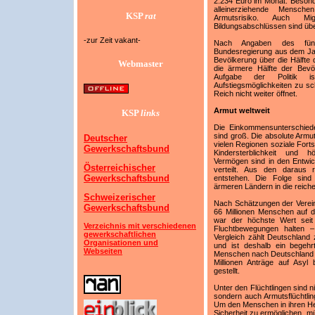
2.234 Euro im Monat. Besonde
alleinerziehende Mensch
KSP
rat
Armutsrisiko. Auch M
Bildungsabschlüssen sind übe
-zur Zeit vakant-
Nach Angaben des fünf
Bundesregierung aus dem Jah
Bevölkerung über die Hälft
Webmaster
die ärmere Hälfte der Bevöl
Aufgabe der Politik i
Aufstiegsmöglichkeiten zu s
Reich nicht weiter öffnet.
Armut weltweit
KSP
links
Die Einkommensunterschiede
sind groß. Die absolute Armut
Deutscher
vielen Regionen soziale Fort
Gewerkschaftsbund
Kindersterblichkeit und 
Vermögen sind in den Entwic
Österreichischer
verteilt. Aus den daraus r
Gewerkschaftsbund
entstehen. Die Folge sin
ärmeren Ländern in die reich
Schweizerischer
Nach Schätzungen der Verei
Gewerkschaftsbund
66 Millionen Menschen auf d
war der höchste Wert seit
Verzeichnis mit verschiedenen
Fluchtbewegungen halten 
gewerkschaftlichen
Vergleich zählt Deutschland
Organisationen und
und ist deshalb ein begehrt
Webseiten
Menschen nach Deutschland 
Millionen Anträge auf Asyl
gestellt.
Unter den Flüchtlingen sind n
sondern auch Armutsflüchtlin
Um den Menschen in ihren H
Sicherheit zu ermöglichen, m