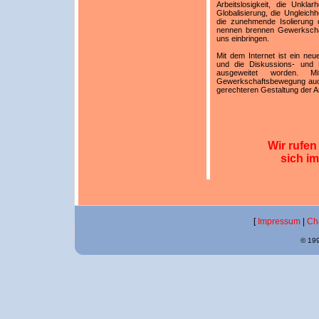
Arbeitslosigkeit, die Unkl
Globalisierung, die Ungleichh
die zunehmende Isolierung 
nennen brennen Gewerkschaft
uns einbringen.
Mit dem Internet ist ein ne
und die Diskussions- und P
ausgeweitet worden.
Gewerkschaftsbewegung auch 
gerechteren Gestaltung der Ar
Wir rufen 
sich i
[
Impressum
|
Ch
© 199