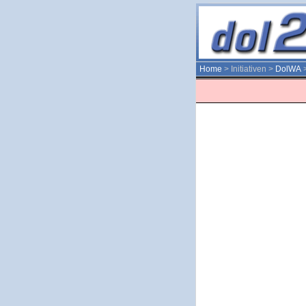
Home
> Initiativen >
DolWA