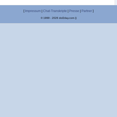
[
Impressum
|
Chat-Transkripte
|
Presse
|
Partner
]
© 1999 - 2026 dol2day.com ()