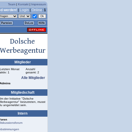
Team
|
Kontakt
|
Impressum
ed werden!
|
Login
|
Online
:
1
Parteien
DoLex
Hilfe
Mitglieder
Letzten Monat
Anzahl
aktiv: 1
gesamt: 2
Alle Mitglieder
Admins
Mitgliedschaft
Um der Initiative "Dolsche
Werbeagentur" beizutreten, musst
du angemeldet sein.
Intern
Foren
Diskussionsforum
Abstimmungen