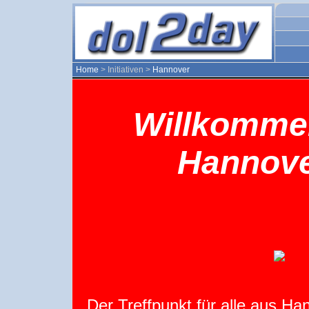
Home
> Initiativen >
Hannover
Willkommen
Hannover
Der Treffpunkt für alle aus 