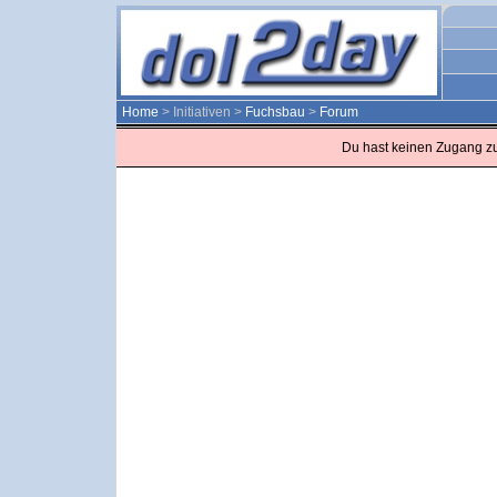
Home
> Initiativen >
Fuchsbau
>
Forum
Du hast keinen Zugang z