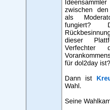
Ideensammler 
zwischen den 
als Modera
fungiert?
Rückbesinnung
dieser Plat
Verfechter 
Vorankommen
für dol2day ist
Dann ist
Kre
Wahl.
Seine Wahlkamp