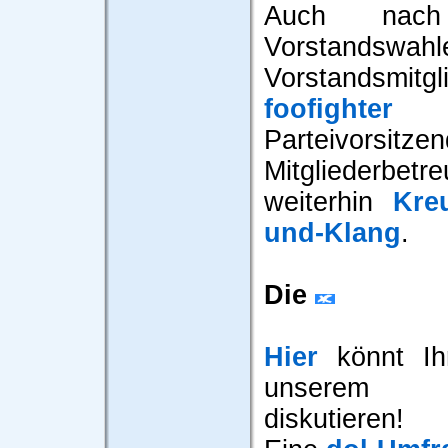
Auch nach
Vorstandswahl
Vorstandsmitgli
foofighter
b
Parteivor
Mitgliederb
weiterhin
Kre
und-Klang
.
Die
Hier
könnt Ihr
unserem 
diskutieren!