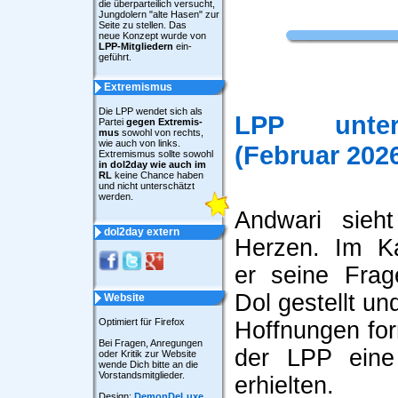
die überparteilich versucht,
Jungdolern "alte Hasen" zur
Seite zu stellen. Das
neue Konzept wurde von
LPP-Mitgliedern
ein-
geführt.
Extremismus
Die LPP wendet sich als
LPP unter
Partei
gegen Extremis-
mus
sowohl von rechts,
wie auch von links.
(Februar 202
Extremismus sollte sowohl
in dol2day wie auch im
RL
keine Chance haben
und nicht unterschätzt
werden.
Andwari sieh
dol2day extern
Herzen. Im Ka
er seine Frag
Dol gestellt u
Website
Optimiert für Firefox
Hoffnungen form
Bei Fragen, Anregungen
der LPP eine
oder Kritik zur Website
wende Dich bitte an die
Vorstandsmitglieder.
erhielten.
Design:
DemonDeLuxe
.