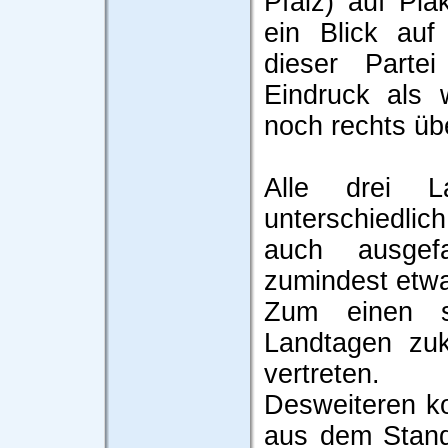
Pfalz) auf Pla
ein Blick auf
dieser Parte
Eindruck als
noch rechts üb
Alle drei L
unterschiedl
auch ausgef
zumindest etw
Zum einen s
Landtagen zuk
vertreten.
Desweiteren ko
aus dem Stand