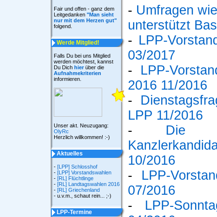
-
Umfragen wie
Fair und offen - ganz dem
Leitgedanken
"Man sieht
nur mit dem Herzen gut"
unterstützt Bas
folgend.
-
LPP-Vorstan
Werde Mitglied!
03/2017
Falls Du bei uns Mitglied
werden möchtest, kannst
-
LPP-Vorsta
Du Dich
hier
über die
Aufnahmekriterien
informieren.
2016 11/2016
-
Dienstagsfr
LPP 11/2016
Unser akt. Neuzugang:
-
Die L
OlyRc
Herzlich willkommen! :-)
Kanzlerkan
Aktuelles
10/2016
-
[LPP] Schlosshof
-
LPP-Vorstan
-
[LPP] Vorstandswahlen
-
[RL] Flüchtlinge
-
[RL] Landtagswahlen 2016
07/2016
-
[RL] Griechenland
- u.v.m., schaut rein... ;-)
-
LPP-Sonnta
LPP-Termine