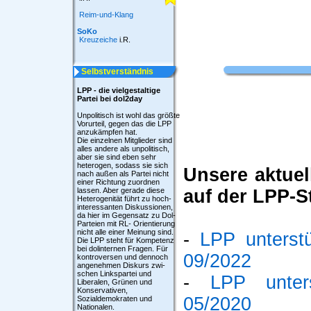
Reim-und-Klang
SoKo
Kreuzeiche
i.R.
Selbstverständnis
LPP - die vielgestaltige
Partei bei dol2day
Unpolitisch ist wohl das größte
Vorurteil, gegen das die LPP
anzukämpfen hat.
Die einzelnen Mitglieder sind
alles andere als unpolitisch,
aber sie sind eben sehr
heterogen, sodass sie sich
Unsere aktue
nach außen als Partei nicht
einer Richtung zuordnen
lassen. Aber gerade diese
auf der LPP-St
Heterogenität führt zu hoch-
interessanten Diskussionen,
da hier im Gegensatz zu Dol-
Parteien mit RL- Orientierung
nicht alle einer Meinung sind.
-
LPP unterstü
Die LPP steht für Kompetenz
bei dolinternen Fragen. Für
09/2022
kontroversen und dennoch
angenehmen Diskurs zwi-
schen Linkspartei und
-
LPP unter
Liberalen, Grünen und
Konservativen,
05/2020
Sozialdemokraten und
Nationalen.