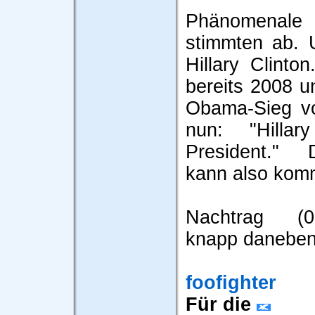
Phänomenale
stimmten ab. 
Hillary Clint
bereits 2008 u
Obama-Sieg vo
nun: "Hillar
President." 
kann also kom
Nachtrag (0
knapp daneben
foofighter
Für die