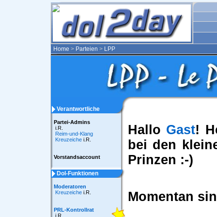
Home
>
Parteien
>
LPP
Verantwortliche
Partei-Admins
Hallo
Gast
! H
i.R.
Reim-und-Klang
Kreuzeiche
i.R.
bei den klein
Prinzen :-)
Vorstandsaccount
Dol-Funktionen
Moderatoren
Kreuzeiche
i.R.
Momentan si
PRL-Kontrollrat
i.R.