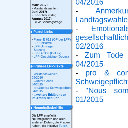
04/2016
März 2017:
- Vorstandswahlen
-
Anmer
Juni 2017:
- LPP-Geburtstag
Landtagswahle
August 2017:
- BTW-Sonntagsfrage
-
Emotiona
Partei-Links
gesellschaft
-
Planet B 612 (OF der LPP)
-
LPP-Initiative
02/2016
-
LPP-Umfragen
-
Satzung
-
Zum Tode 
-
LPP-Artikel (DoLex)
-
LPP-Geschichte (DoLex)
04/2015
Frühere LPP-Texte
-
pro & con
-
Vorstandswahlen
03/2016
Schweigepflich
-
Günter Grass
04/2015
-
pro&contra Schweigepflicht
-
"Nous som
04/2015
-
...weitere Erklärungen
01/2015
im Archiv der LPP
Neumitgliederhilfe
Die LPP empfiehlt
Neumitgliedern und allen
anderen Dolern, die Fragen
haben, die Initiative
Tutor
,