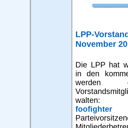
LPP-Vorstan
November 20
Die LPP hat w
in den komme
werden d
Vorstandsmitg
walten:
foofighter
b
Parteivor
Mitgliederb