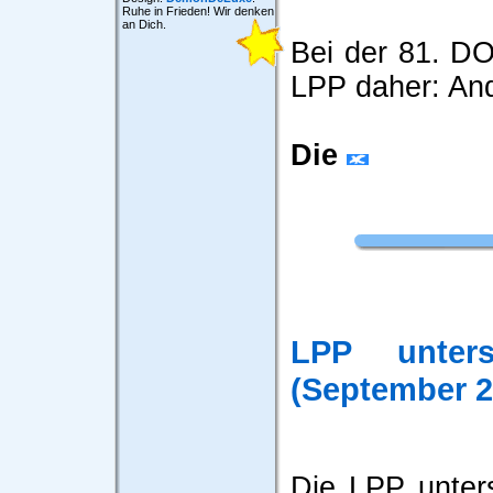
Ruhe in Frieden! Wir denken
an Dich.
Bei der 81. DO
LPP daher: An
Die
LPP unters
(September 2
Die LPP unters