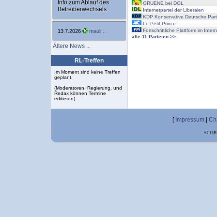
Info zum Ablauf des
GRUENE bei DOL
Betreiberwechsels
Internetpartei der Liberalen
KDP Konservative Deutsche Part
Le Petit Prince
Fortschrittliche Plattform im Inter
13.7.2026
mauli...
alle 11 Parteien >>
Ältere News ...
RL-Treffen
Im Moment sind keine Treffen
geplant.
(Moderatoren, Regierung, und
Redax können Termine
editieren)
[
Impressum
|
Ch
© 199