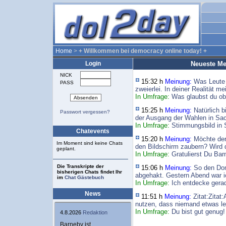
Home
>
+ Willkommen bei democracy online today! +
Login
Neueste M
NICK
15:32 h
Meinung:
Was Leute 
PASS
zweierlei. In deiner Realität mei
In Umfrage:
Was glaubst du ob 
15:25 h
Meinung:
Natürlich b
Passwort vergessen?
der Ausgang der Wahlen in Sac
In Umfrage:
Stimmungsbild in S
Chatevents
15:20 h
Meinung:
Möchte der
Im Moment sind keine Chats
den Bildschirm zaubern? Wird d
geplant.
In Umfrage:
Gratulierst Du Ba
Die Transkripte der
15:06 h
Meinung:
So den Do
bisherigen Chats findet Ihr
abgehakt. Gestern Abend war ich
im
Chat Gästebuch
In Umfrage:
Ich entdecke gerad
News
11:51 h
Meinung:
Zitat:Zitat
nutzen, dass niemand etwas le
In Umfrage:
Du bist gut genug
4.8.2026
Redaktion
Barneby ist