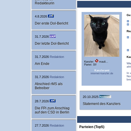
Redakteurin
Ge
4.8.2026
Der erste Dol-Bericht
Re
31.7.2026
Der letzte Dol-Bericht
31.7.2026
Redaktion
Ka
Kanzler:
mauli...
Am Ende
Wie
Partei:
SII
akt
Kanzleramt
In 
internet-kanzler.de
Nov
31.7.2026
Redaktion
be
Abschied rMS als
Betreiber
20.10.2025
28.7.2026
Statement des Kanzlers
Die FPi zum Anschlag
auf den CSD in Berlin
27.7.2026
Redaktion
Parteien (Top5)