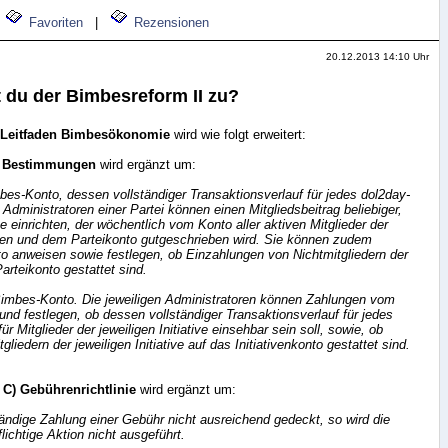
Favoriten
|
Rezensionen
20.12.2013 14:10 Uhr
t du der Bimbesreform II zu?
Leitfaden Bimbesökonomie
wird wie folgt erweitert:
e Bestimmungen
wird ergänzt um:
mbes-Konto, dessen vollständiger Transaktionsverlauf für jedes dol2day-
e Administratoren einer Partei können einen Mitgliedsbeitrag beliebiger,
e einrichten, der wöchentlich vom Konto aller aktiven Mitglieder der
ogen und dem Parteikonto gutgeschrieben wird. Sie können zudem
o anweisen sowie festlegen, ob Einzahlungen von Nichtmitgliedern der
Parteikonto gestattet sind.
n Bimbes-Konto. Die jeweiligen Administratoren können Zahlungen vom
und festlegen, ob dessen vollständiger Transaktionsverlauf für jedes
ür Mitglieder der jeweiligen Initiative einsehbar sein soll, sowie, ob
liedern der jeweiligen Initiative auf das Initiativenkonto gestattet sind.
t
C) Gebührenrichtlinie
wird ergänzt um:
ständige Zahlung einer Gebühr nicht ausreichend gedeckt, so wird die
ichtige Aktion nicht ausgeführt.