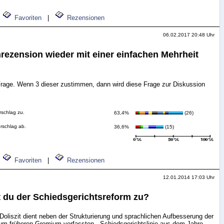
Favoriten
|
Rezensionen
06.02.2017 20:48 Uhr
rezension wieder mit einer einfachen Mehrheit
Frage. Wenn 3 dieser zustimmen, dann wird diese Frage zur Diskussion
rschlag zu.
63,4%
(26)
orschlag ab.
36,6%
(15)
Favoriten
|
Rezensionen
12.01.2014 17:03 Uhr
t du der Schiedsgerichtsreform zu?
oliszit dient neben der Strukturierung und sprachlichen Aufbesserung der
zum früheren Gremium verfassten - Schiedsgerichtslinie aus dem Jahre