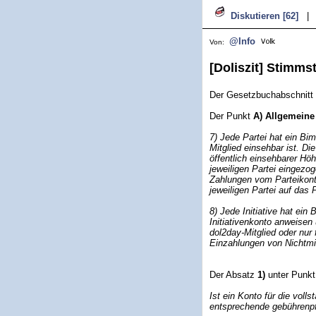
Diskutieren [62]
|
@Info
Von:
[Doliszit] Stimms
Der Gesetzbuchabschnitt
Der Punkt
A) Allgemein
7) Jede Partei hat ein Bi
Mitglied einsehbar ist. Di
öffentlich einsehbarer Höh
jeweiligen Partei eingez
Zahlungen vom Parteikont
jeweiligen Partei auf das 
8) Jede Initiative hat ei
Initiativenkonto anweisen 
dol2day-Mitglied oder nur f
Einzahlungen von Nichtmitg
Der Absatz
1)
unter Punk
Ist ein Konto für die voll
entsprechende gebührenpfl