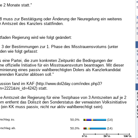
K
le 2 Monate statt."
8 muss zur Bestätigung oder Änderung der Neuregelung ein weiteres
r Amtszeit des Kanzlers stattfinden.
F
S
tfaden Regierung wird wie folgt geändert:
is 3 der Bestimmungen zur 1. Phase des Misstrauensvotums (unter
den wie folgt gefasst:
 eine Partei, die zum konkreten Zeitpunkt die Bedingungen der
 eine offizielle Initiative für ein Misstrauensvotum beantragen. Mit dieser
inierung eines passiv wahlberechtigten Dolers als Kanzlerkandidat
erenden Kanzler ablösen soll."
ussion fand im KAF (http://www.dol2day.com/index.php3?
n=2221&ini_id=4242) statt.
die Amtszeit der Regierung für eine Testphase von 3 Amtszeiten auf je 2
m entfernt das Doliszit den Sonderstatus der verwaisten Volksinitiative
r (ein KK muss passiv, nicht nur aktiv wahlberechtigt sein).
rschlag zu.
50,0%
(14)
orschlag ab.
50,0%
(14)