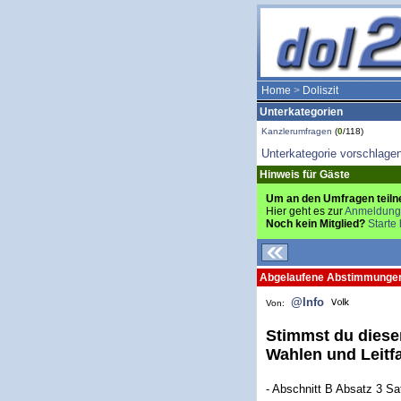
Home
>
Doliszit
Unterkategorien
Kanzlerumfragen
(
0
/118)
Unterkategorie vorschlage
Hinweis für Gäste
Um an den Umfragen teiln
Hier geht es zur
Anmeldung
Noch kein Mitglied?
Starte 
Abgelaufene Abstimmunge
@Info
Von:
Stimmst du diese
Wahlen und Leitf
- Abschnitt B Absatz 3 Sa