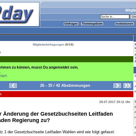
Mitgli
Umfragen
Themengebiete
Institutionen
Mitgliederbefragungen
(
0
/19)
n
ehmen zu können, musst Du angemeldet sein.
.
hier!
.
26 - 35 / 42 Abstimmungen
K
n
29.07.2017 20:11 Uhr
K
r Änderung der Gesetzbuchseiten Leitfaden
aden Regierung zu?
tz 1 der Gesetzbuchseite Leitfaden Wahlen wird wie folgt gefasst: