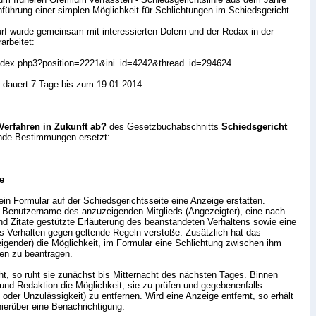
führung einer simplen Möglichkeit für Schlichtungen im Schiedsgericht.
wurf wurde gemeinsam mit interessierten Dolern und der Redax in der
arbeitet:
index.php3?position=2221&ini_id=4242&thread_id=294624
 dauert 7 Tage bis zum 19.01.2014.
 Verfahren in Zukunft ab?
des Gesetzbuchabschnitts
Schiedsgericht
ende Bestimmungen ersetzt:
e
ein Formular auf der Schiedsgerichtsseite eine Anzeige erstatten.
 Benutzername des anzuzeigenden Mitglieds (Angezeigter), eine nach
nd Zitate gestützte Erläuterung des beanstandeten Verhaltens sowie eine
es Verhalten gegen geltende Regeln verstoße. Zusätzlich hat das
igender) die Möglichkeit, im Formular eine Schlichtung zwischen ihm
en zu beantragen.
cht, so ruht sie zunächst bis Mitternacht des nächsten Tages. Binnen
nd Redaktion die Möglichkeit, sie zu prüfen und gegebenenfalls
oder Unzulässigkeit) zu entfernen. Wird eine Anzeige entfernt, so erhält
hierüber eine Benachrichtigung.