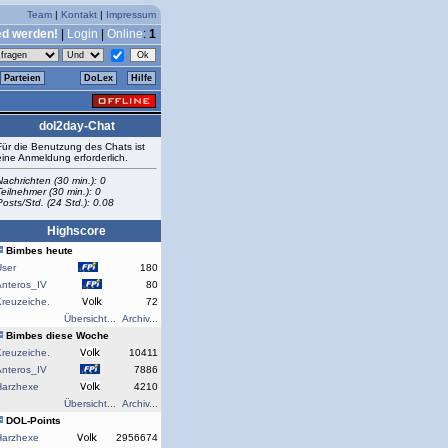
Team
|
Kontakt
|
Impressum
ed werden!
|
Login
|
Online
:
1
Parteien
DoLex
Hilfe
dol2day-Chat
Für die Benutzung des Chats ist
eine Anmeldung erforderlich.
Nachrichten (30 min.): 0
Teilnehmer (30 min.): 0
Posts/Std. (24 Std.): 0.08
Highscore
Bimbes heute
User
180
Anteros_IV
80
reuzeiche.
72
Übersicht...
Archiv...
Bimbes diese Woche
reuzeiche.
10411
Anteros_IV
7886
Harzhexe
4210
Übersicht...
Archiv...
DOL-Points
Harzhexe
2956674