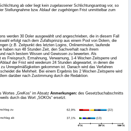
Schlichtung ab oder liegt kein zugelassener Schlichtungsantrag vor, so
r Stellungnahme bzw. Ablauf der zugehörigen Frist unmittelbar zum
ens werden 30 Doler ausgewählt und angeschrieben, die in diesem Fall
wahl erfolgt nach dem Zufallsprinzip aus einem Pool von Dolern, die
gen (z.B. Zeitpunkt des letzten Logins, Onlineminuten, laufende
ie haben nun 48 Stunden Zeit, den Sachverhalt nach ihrem
 und nach bestem Wissen und Gewissen zu bewerten. Als
t es Freispruch, Ermahnung, Verwarnung, 1-4 Wochen Zeitsperre und
blauf der Frist wird wiederum 24 Stunden abgewartet, in denen die
 zu Unregelmäßigkeiten gekommen ist. Danach wird das Verfahren
scheidet die Mehrheit. Bei einem Ergebnis bis 2 Wochen Zeitsperre wird
 allem darüber nach Zustimmung durch die Redaktion.
s Wortes „GreKos“ im Absatz
Anmerkungen:
des Gesetzbuchabschnitts
weils durch das Wort „SOKOs“ ersetzt.
rschlag zu
62,9%
(22)
orschlag ab
37,1%
(13)