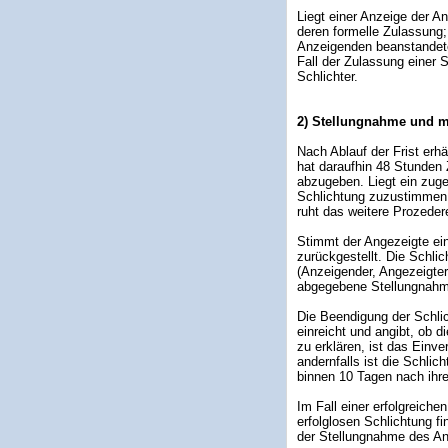
Liegt einer Anzeige der A
deren formelle Zulassung;
Anzeigenden beanstandete
Fall der Zulassung einer
Schlichter.
2) Stellungnahme und m
Nach Ablauf der Frist erh
hat daraufhin 48 Stunden Z
abzugeben. Liegt ein zuge
Schlichtung zuzustimmen o
ruht das weitere Prozeder
Stimmt der Angezeigte ein
zurückgestellt. Die Schlic
(Anzeigender, Angezeigter
abgegebene Stellungnahme 
Die Beendigung der Schlic
einreicht und angibt, ob d
zu erklären, ist das Einv
andernfalls ist die Schlic
binnen 10 Tagen nach ihre
Im Fall einer erfolgreichen
erfolglosen Schlichtung fi
der Stellungnahme des Ang