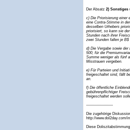
Der Absatz
2) Sonstiges
c) Die Priorisierung einer
eine Contra-Stimme in der
desselben Urhebers priori
priorisiert, so kann sie d
Stunden nach ihrer Freisc
zwei Stunden fallen je B$
d) Die Vergabe sowie der 
500; für die Premiumvarian
Summe weniger als fünf an
Misstrauen vergeben.
e) Für Parteien und Initia
freigeschaltet sind, fäll
an.
f) Die öffentliche Einbl
gebührenpflichtiger Freisc
freigeschaltet werden sol
-----------------------
Die zugehörige Diskussion 
http://www.dol2day.com/
Diese Doliszitabstimmung