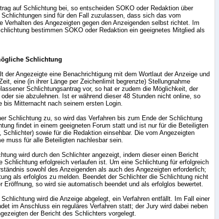
ntrag auf Schlichtung bei, so entscheiden SOKO oder Redaktion über
 Schlichtungen sind für den Fall zuzulassen, dass sich das vom
 Verhalten des Angezeigten gegen den Anzeigenden selbst richtet. Im
 Schlichtung bestimmen SOKO oder Redaktion ein geeignetes Mitglied als
ögliche Schlichtung
ält der Angezeigte eine Benachrichtigung mit dem Wortlaut der Anzeige und
eit, eine (in ihrer Länge per Zeichenlimit begrenzte) Stellungnahme
lassener Schlichtungsantrag vor, so hat er zudem die Möglichkeit, der
der sie abzulehnen. Ist er während dieser 48 Stunden nicht online, so
e bis Mitternacht nach seinem ersten Login.
er Schlichtung zu, so wird das Verfahren bis zum Ende der Schlichtung
htung findet in einem geeigneten Forum statt und ist nur für die Beteiligten
, Schlichter) sowie für die Redaktion einsehbar. Die vom Angezeigten
muss für alle Beteiligten nachlesbar sein.
htung wird durch den Schlichter angezeigt, indem dieser einen Bericht
ie Schlichtung erfolgreich verlaufen ist. Um eine Schlichtung für erfolgreich
erständnis sowohl des Anzeigenden als auch des Angezeigten erforderlich;
htung als erfolglos zu melden. Beendet der Schlichter die Schlichtung nicht
r Eröffnung, so wird sie automatisch beendet und als erfolglos bewertet.
 Schlichtung wird die Anzeige abgelegt, ein Verfahren entfällt. Im Fall einer
ndet im Anschluss ein reguläres Verfahren statt; der Jury wird dabei neben
ezeigten der Bericht des Schlichters vorgelegt.