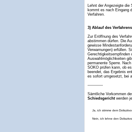
Lehnt der Angezeigte die 
kommt es nach Eingang de
Verfahren.
3) Ablauf des Verfahrens
Zur Eröffnung des Verfahr
abstimmen dürfen. Die Aus
gewisse Mindestanforderun
Verwarnungen) erfüllen. S
Gerechtigkeitsempfinden
Auswahlmöglichkeiten gib
permanente Sperre. Nach A
SOKO prüfen kann, ob es
beendet, das Ergebnis ent
es sofort umgesetzt, bei
-------------
Sämtliche Vorkommen de
Schiedsgericht
werden je
Ja, ich stimme dem Doliszitvo
Nein, ich lehne den Doliszitv