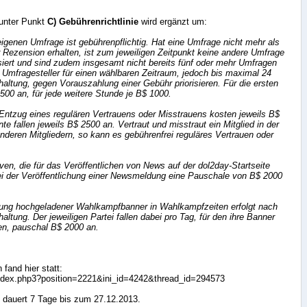
unter Punkt
C) Gebührenrichtlinie
wird ergänzt um:
 eigenen Umfrage ist gebührenpflichtig. Hat eine Umfrage nicht mehr als
 Rezension erhalten, ist zum jeweiligen Zeitpunkt keine andere Umfrage
siert und sind zudem insgesamt nicht bereits fünf oder mehr Umfragen
er Umfragesteller für einen wählbaren Zeitraum, jedoch bis maximal 24
haltung, gegen Vorauszahlung einer Gebühr priorisieren. Für die ersten
 500 an, für jede weitere Stunde je B$ 1000.
Entzug eines regulären Vertrauens oder Misstrauens kosten jeweils B$
te fallen jeweils B$ 2500 an. Vertraut und misstraut ein Mitglied in der
deren Mitgliedern, so kann es gebührenfrei reguläres Vertrauen oder
tiven, die für das Veröffentlichen von News auf der dol2day-Startseite
t bei der Veröffentlichung einer Newsmeldung eine Pauschale von B$ 2000
endung hochgeladener Wahlkampfbanner in Wahlkampfzeiten erfolgt nach
haltung. Der jeweiligen Partei fallen dabei pro Tag, für den ihre Banner
len, pauschal B$ 2000 an.
fand hier statt:
index.php3?position=2221&ini_id=4242&thread_id=294573
 dauert 7 Tage bis zum 27.12.2013.