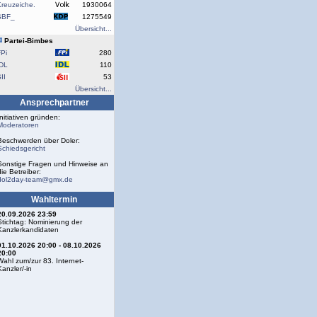
reuzeiche.
1930064
SBF_
1275549
Übersicht...
Partei-Bimbes
Pi
280
IDL
110
II
53
Übersicht...
Ansprechpartner
Initiativen gründen:
Moderatoren
Beschwerden über Doler:
Schiedsgericht
Sonstige Fragen und Hinweise an
die Betreiber:
dol2day-team@gmx.de
Wahltermin
20.09.2026 23:59
Stichtag: Nominierung der
Kanzlerkandidaten
01.10.2026 20:00 - 08.10.2026
20:00
Wahl zum/zur 83. Internet-
Kanzler/-in