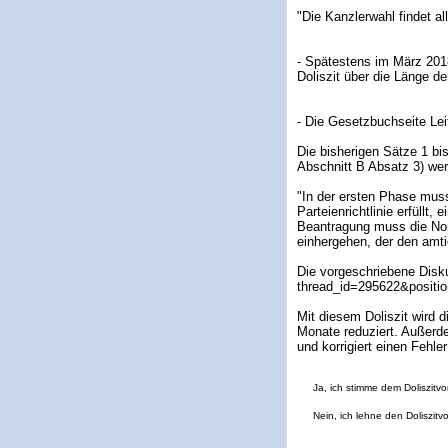
"Die Kanzlerwahl findet al
- Spätestens im März 201
Doliszit über die Länge de
- Die Gesetzbuchseite Lei
Die bisherigen Sätze 1 b
Abschnitt B Absatz 3) wer
"In der ersten Phase muss
Parteienrichtlinie erfüllt,
Beantragung muss die Nom
einhergehen, der den amti
Die vorgeschriebene Disk
thread_id=295622&positio
Mit diesem Doliszit wird 
Monate reduziert. Außerde
und korrigiert einen Fehle
Ja, ich stimme dem Doliszitvo
Nein, ich lehne den Doliszitv