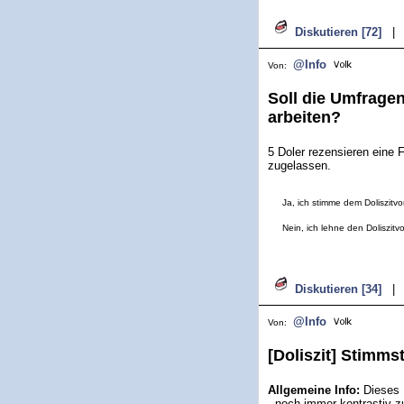
Diskutieren [72]
|
@Info
Von:
Soll die Umfragen
arbeiten?
5 Doler rezensieren eine 
zugelassen.
Ja, ich stimme dem Doliszitvo
Nein, ich lehne den Doliszitv
Diskutieren [34]
|
@Info
Von:
[Doliszit] Stimms
Allgemeine Info:
Dieses D
- noch immer kontrastiv 