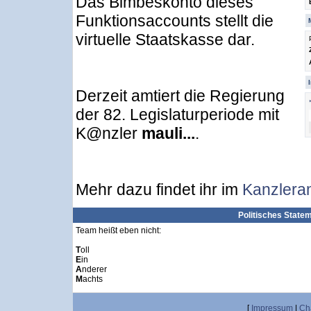
Das Bimbeskonto dieses
Funktionsaccounts stellt die
virtuelle Staatskasse dar.
Derzeit amtiert die Regierung
der 82. Legislaturperiode mit
K@nzler
mauli...
.
Mehr dazu findet ihr im
Kanzlera
Politisches State
Team heißt eben nicht:
T
oll
E
in
A
nderer
M
achts
[
Impressum
|
Ch