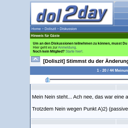
Home
>
Doliszit
>
Diskussion
Hinweis für Gäste
Um an den Diskussionen teilnehmen zu können, musst Du 
Hier geht es zur
Anmeldung
.
Noch kein Mitglied?
Starte hier!
.
[Doliszit] Stimmst du der Änderu
1 - 20 / 44 Meinu
Mein Nein steht... Ach nee, das war eine 
Trotzdem Nein wegen Punkt A)2) (passive