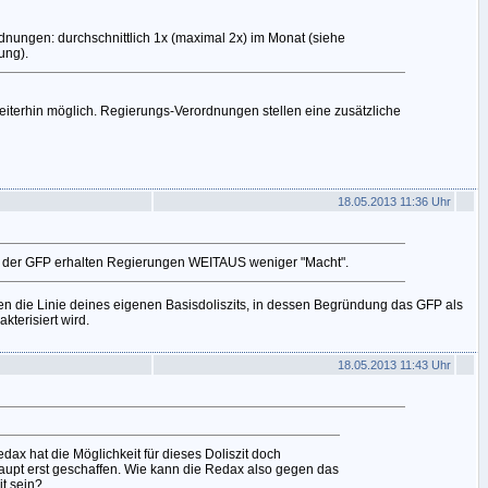
nungen: durchschnittlich 1x (maximal 2x) im Monat (siehe
ung).
eiterhin möglich. Regierungs-Verordnungen stellen eine zusätzliche
18.05.2013 11:36 Uhr
t der GFP erhalten Regierungen WEITAUS weniger "Macht".
n die Linie deines eigenen Basisdoliszits, in dessen Begründung das GFP als
kterisiert wird.
18.05.2013 11:43 Uhr
dax hat die Möglichkeit für dieses Doliszit doch
aupt erst geschaffen. Wie kann die Redax also gegen das
it sein?