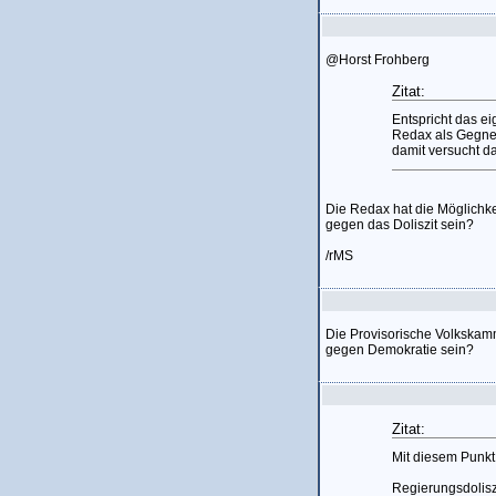
@Horst Frohberg
Zitat:
Entspricht das e
Redax als Gegner
damit versucht 
Die Redax hat die Möglichke
gegen das Doliszit sein?
/rMS
Die Provisorische Volkskam
gegen Demokratie sein?
Zitat:
Mit diesem Punk
Regierungsdoliszi