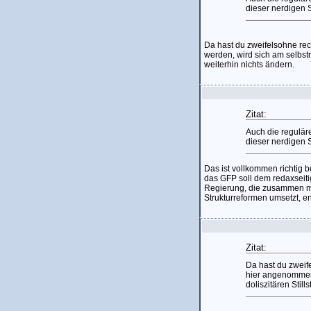
dieser nerdigen 
Da hast du zweifelsohne rec
werden, wird sich am selbstr
weiterhin nichts ändern.
Zitat:
Auch die regulär
dieser nerdigen 
Das ist vollkommen richtig 
das GFP soll dem redaxseit
Regierung, die zusammen mit 
Strukturreformen umsetzt,
Zitat:
Da hast du zweif
hier angenommen 
doliszitären Stil