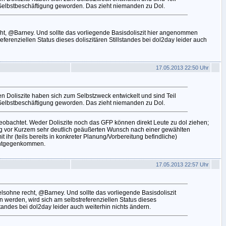
Selbstbeschäftigung geworden. Das zieht niemanden zu Dol.
ht, @Barney. Und sollte das vorliegende Basisdoliszit hier angenommen
eferenziellen Status dieses doliszitären Stillstandes bei dol2day leider auch
17.05.2013 22:50 Uhr
en Doliszite haben sich zum Selbstzweck entwickelt und sind Teil
Selbstbeschäftigung geworden. Das zieht niemanden zu Dol.
beobachtet. Weder Doliszite noch das GFP können direkt Leute zu dol ziehen;
ig vor Kurzem sehr deutlich geäußerten Wunsch nach einer gewählten
ihr (teils bereits in konkreter Planung/Vorbereitung befindliche)
 entgegenkommen.
17.05.2013 22:57 Uhr
elsohne recht, @Barney. Und sollte das vorliegende Basisdoliszit
werden, wird sich am selbstreferenziellen Status dieses
lstandes bei dol2day leider auch weiterhin nichts ändern.