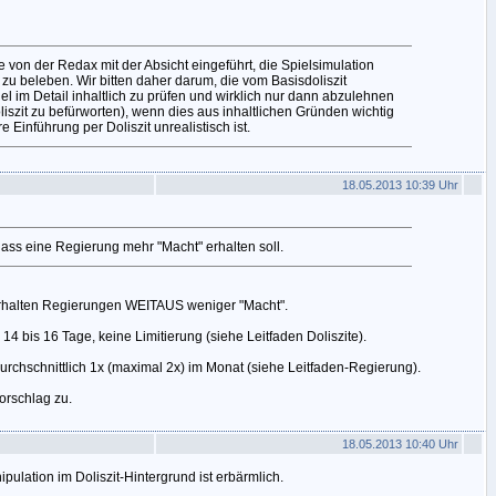
 von der Redax mit der Absicht eingeführt, die Spielsimulation
zu beleben. Wir bitten daher darum, die vom Basisdoliszit
l im Detail inhaltlich zu prüfen und wirklich nur dann abzulehnen
iszit zu befürworten), wenn dies aus inhaltlichen Gründen wichtig
re Einführung per Doliszit unrealistisch ist.
18.05.2013 10:39 Uhr
 dass eine Regierung mehr "Macht" erhalten soll.
rhalten Regierungen WEITAUS weniger "Macht".
14 bis 16 Tage, keine Limitierung (siehe Leitfaden Doliszite).
chschnittlich 1x (maximal 2x) im Monat (siehe Leitfaden-Regierung).
orschlag zu.
18.05.2013 10:40 Uhr
pulation im Doliszit-Hintergrund ist erbärmlich.