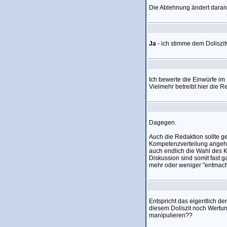
Die Ablehnung ändert daran 
Ja
- ich stimme dem Doliszi
Ich bewerte die Einwürfe im 
Vielmehr betreibt hier die R
Dagegen.
Auch die Redaktion sollte 
Kompetenzverteilung angeht.
auch endlich die Wahl des K
Diskussion sind somit fast g
mehr oder weniger "entmach
Entspricht das eigentlich 
diesem Doliszit noch Wertun
manìpulieren??