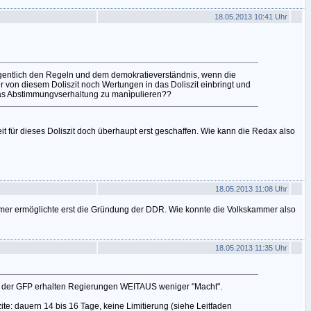
18.05.2013 10:41 Uhr
igentlich den Regeln und dem demokratieverständnis, wenn die
 von diesem Doliszit noch Wertungen in das Doliszit einbringt und
das Abstimmungvserhaltung zu manìpulieren??
it für dieses Doliszit doch überhaupt erst geschaffen. Wie kann die Redax also
18.05.2013 11:08 Uhr
mer ermöglichte erst die Gründung der DDR. Wie konnte die Volkskammer also
18.05.2013 11:35 Uhr
t der GFP erhalten Regierungen WEITAUS weniger "Macht".
te: dauern 14 bis 16 Tage, keine Limitierung (siehe Leitfaden