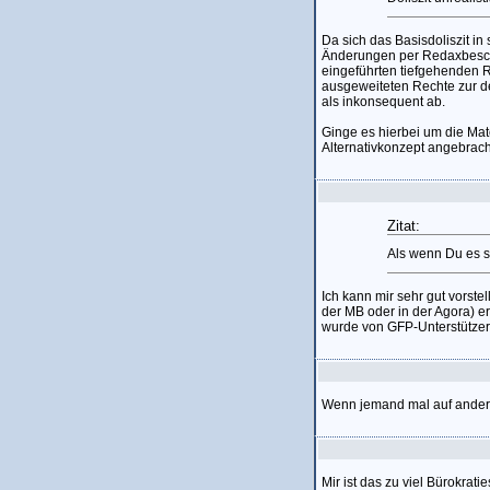
Da sich das Basisdoliszit i
Änderungen per Redaxbeschlus
eingeführten tiefgehenden 
ausgeweiteten Rechte zur de
als inkonsequent ab.
Ginge es hierbei um die Mate
Alternativkonzept angebrac
Zitat:
Als wenn Du es so
Ich kann mir sehr gut vorste
der MB oder in der Agora) 
wurde von GFP-Unterstützerse
Wenn jemand mal auf ande
Mir ist das zu viel Bürokrati