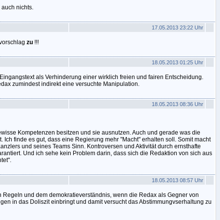
auch nichts.
17.05.2013 23:22 Uhr
tvorschlag
zu
!!!
18.05.2013 01:25 Uhr
Eingangstext als Verhinderung einer wirklich freien und fairen Entscheidung.
edax zumindest indirekt eine versuchte Manipulation.
18.05.2013 08:36 Uhr
gewisse Kompetenzen besitzen und sie ausnutzen. Auch und gerade was die
 Ich finde es gut, dass eine Regierung mehr "Macht" erhalten soll. Somit macht
anzlers und seines Teams Sinn. Kontroversen und Aktivität durch ernsthafte
arantiert. Und ich sehe kein Problem darin, dass sich die Redaktion von sich aus
tet".
18.05.2013 08:57 Uhr
den Regeln und dem demokratieverständnis, wenn die Redax als Gegner von
gen in das Doliszit einbringt und damit versucht das Abstimmungvserhaltung zu