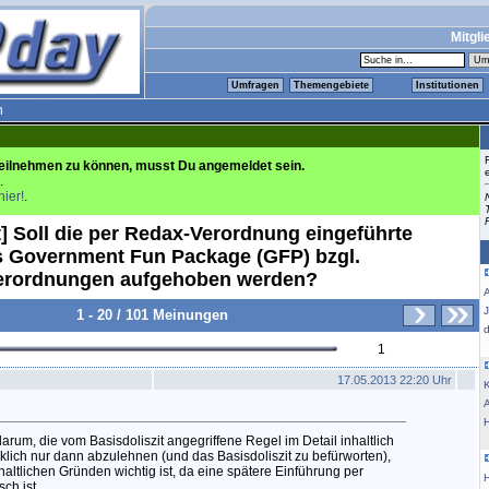
Mitgli
Umfragen
Themengebiete
Institutionen
n
eilnehmen zu können, musst Du angemeldet sein.
.
hier!
.
t] Soll die per Redax-Verordnung eingeführte
 Government Fun Package (GFP) bzgl.
erordnungen aufgehoben werden?
1 - 20 / 101 Meinungen
1
17.05.2013 22:20 Uhr
K
darum, die vom Basisdoliszit angegriffene Regel im Detail inhaltlich
klich nur dann abzulehnen (und das Basisdoliszit zu befürworten),
altlichen Gründen wichtig ist, da eine spätere Einführung per
sch ist.