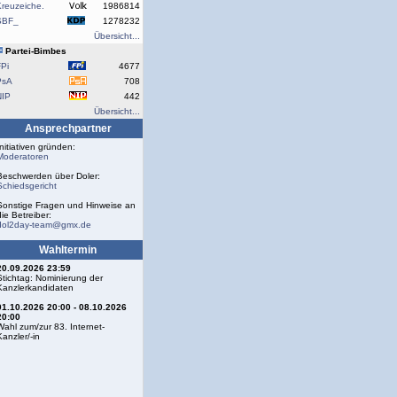
reuzeiche.
1986814
SBF_
1278232
Übersicht...
Partei-Bimbes
Pi
4677
PsA
708
NIP
442
Übersicht...
Ansprechpartner
Initiativen gründen:
Moderatoren
Beschwerden über Doler:
Schiedsgericht
Sonstige Fragen und Hinweise an
die Betreiber:
dol2day-team@gmx.de
Wahltermin
20.09.2026 23:59
Stichtag: Nominierung der
Kanzlerkandidaten
01.10.2026 20:00 - 08.10.2026
20:00
Wahl zum/zur 83. Internet-
Kanzler/-in