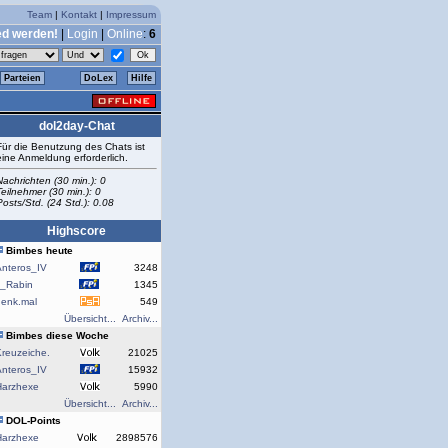
Team
|
Kontakt
|
Impressum
ed werden!
|
Login
|
Online
:
6
Parteien
DoLex
Hilfe
dol2day-Chat
Für die Benutzung des Chats ist
eine Anmeldung erforderlich.
Nachrichten (30 min.): 0
Teilnehmer (30 min.): 0
Posts/Std. (24 Std.): 0.08
Highscore
Bimbes heute
Anteros_IV
3248
J_Rabin
1345
denk.mal
549
Übersicht...
Archiv...
Bimbes diese Woche
reuzeiche.
21025
Anteros_IV
15932
Harzhexe
5990
Übersicht...
Archiv...
DOL-Points
Harzhexe
2898576