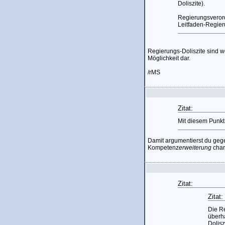
Doliszite).
Regierungsverord
Leitfaden-Regier
Regierungs-Doliszite sind w
Möglichkeit dar.
/rMS
Zitat:
Mit diesem Punk
Damit argumentierst du gege
Kompetenz
erweiterung
chara
Zitat:
Zitat:
Die Re
überh
Dolisz