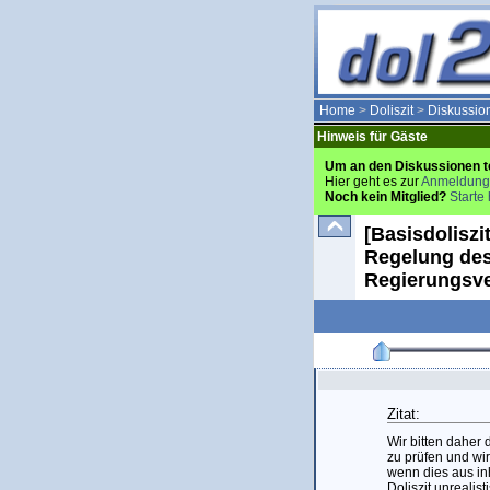
Home
>
Doliszit
>
Diskussio
Hinweis für Gäste
Um an den Diskussionen t
Hier geht es zur
Anmeldung
Noch kein Mitglied?
Starte 
[Basisdoliszi
Regelung des
Regierungsv
Zitat:
Wir bitten daher 
zu prüfen und wir
wenn dies aus inh
Doliszit unrealisti