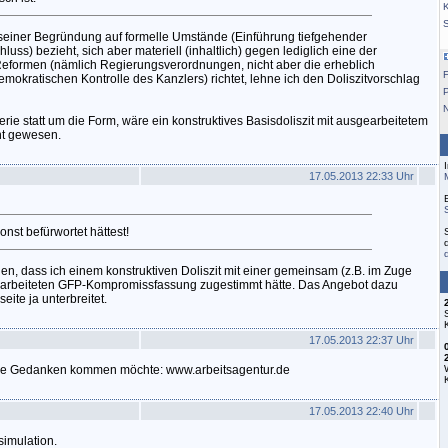
K
n seiner Begründung auf formelle Umstände (Einführung tiefgehender
s) bezieht, sich aber materiell (inhaltlich) gegen lediglich eine der
Reformen (nämlich Regierungsverordnungen, nicht aber die erheblich
F
mokratischen Kontrolle des Kanzlers) richtet, lehne ich den Doliszitvorschlag
rie statt um die Form, wäre ein konstruktives Basisdoliszit mit ausgearbeitetem
ht gewesen.
17.05.2013 22:33 Uhr
nst befürwortet hättest!
llen, dass ich einem konstruktiven Doliszit mit einer gemeinsam (z.B. im Zuge
erarbeiteten GFP-Kompromissfassung zugestimmt hätte. Das Angebot dazu
ite ja unterbreitet.
17.05.2013 22:37 Uhr
re Gedanken kommen möchte: www.arbeitsagentur.de
17.05.2013 22:40 Uhr
esimulation.