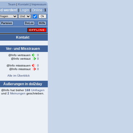
Team
|
Kontakt
|
Impressum
ed werden!
|
Login
|
Online
:
1
Parteien
DoLex
Hilfe
Kontakt
Ver- und Misstrauen
@Info vertrauen
0
@Info vertraut
0
@Info misstrauen
0
@Info misstraut
0
Alle im Überblick
Äußerungen in dol2day
@Info hat bisher
168
Umfragen
und
2
Meinungen
geschrieben.