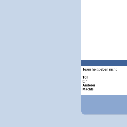
Team heißt eben nicht:
T
oll
E
in
A
nderer
M
achts