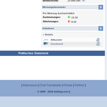
Bimbeskonto:
25.866.084
Meinungsbarometer
Pro Meinung durchschnittlich
Zustimmungen:
15,50
Ablehnungen:
9,50
Initiativen
» Details
Altkanzler
Kanzleramt
Politisches Statement
[
Impressum
|
Chat-Transkripte
|
Presse
|
Partner
]
© 1999 - 2026 dol2day.com ()