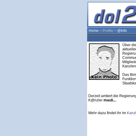
Home
> Profile >
@Info
Über die
aktuell
Regieru
Communi
Mitglie
Kanzleru
Das Bim
Funktion
Staatska
Derzeit amtiert die Regierung
K@nzler
mauli...
.
Mehr dazu findet ihr im
Kanz