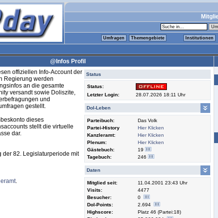
Mitgli
Umfragen
Themengebiete
Institutionen
@Infos Profil
sen offiziellen Info-Account der
Status
en Regierung werden
ngsinfos an die gesamte
Status:
ty versandt sowie Doliszite,
Letzter Login:
28.07.2026 18:11 Uhr
derbefragungen und
mfragen gestellt.
Dol-Leben
beskonto dieses
Parteibuch:
Das Volk
saccounts stellt die virtuelle
Partei-History
Hier Klicken
sse dar.
Kanzleramt:
Hier Klicken
Plenum:
Hier Klicken
Gästebuch:
19
 der 82. Legislaturperiode mit
Tagebuch:
246
Daten
leramt
.
Mitglied seit:
11.04.2001 23:43 Uhr
Visits:
4477
Besucher:
0
Dol-Points:
2.694
Highscore:
Platz 46 (Partei:18)