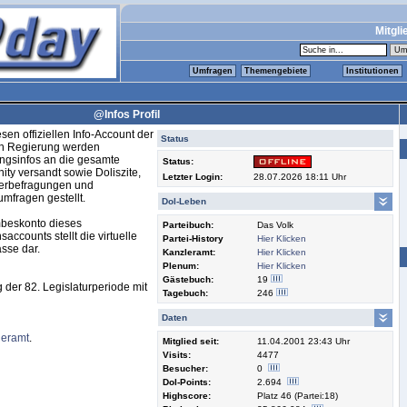
Mitgli
Umfragen
Themengebiete
Institutionen
@Infos Profil
sen offiziellen Info-Account der
Status
en Regierung werden
ngsinfos an die gesamte
Status:
ty versandt sowie Doliszite,
Letzter Login:
28.07.2026 18:11 Uhr
derbefragungen und
mfragen gestellt.
Dol-Leben
beskonto dieses
Parteibuch:
Das Volk
saccounts stellt die virtuelle
Partei-History
Hier Klicken
sse dar.
Kanzleramt:
Hier Klicken
Plenum:
Hier Klicken
Gästebuch:
19
 der 82. Legislaturperiode mit
Tagebuch:
246
Daten
leramt
.
Mitglied seit:
11.04.2001 23:43 Uhr
Visits:
4477
Besucher:
0
Dol-Points:
2.694
Highscore:
Platz 46 (Partei:18)