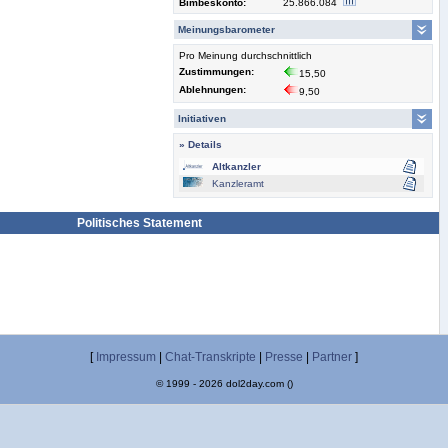
Bimbeskonto:
25.866.084
Meinungsbarometer
Pro Meinung durchschnittlich
Zustimmungen:
15,50
Ablehnungen:
9,50
Initiativen
» Details
Altkanzler
Kanzleramt
Politisches Statement
[
Impressum
|
Chat-Transkripte
|
Presse
|
Partner
]
© 1999 - 2026 dol2day.com ()