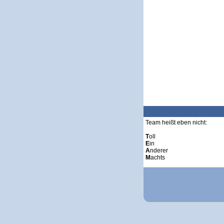
Team heißt eben nicht:
T
oll
E
in
A
nderer
M
achts