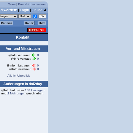
Team
|
Kontakt
|
Impressum
ed werden!
|
Login
|
Online
:
4
Parteien
DoLex
Hilfe
Kontakt
Ver- und Misstrauen
@Info vertrauen
0
@Info vertraut
0
@Info misstrauen
0
@Info misstraut
0
Alle im Überblick
Äußerungen in dol2day
@Info hat bisher
168
Umfragen
und
2
Meinungen
geschrieben.