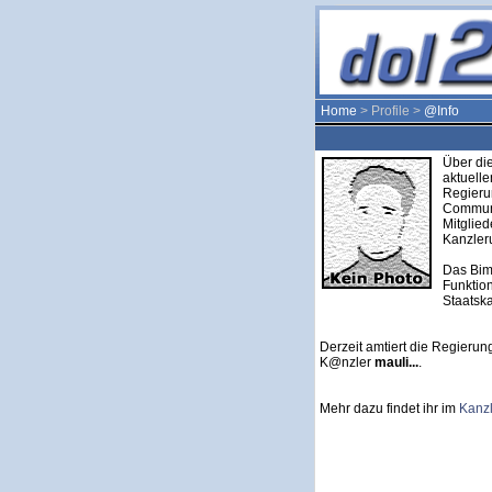
Home
> Profile >
@Info
Über die
aktuell
Regieru
Communi
Mitglie
Kanzleru
Das Bim
Funktion
Staatska
Derzeit amtiert die Regierung
K@nzler
mauli...
.
Mehr dazu findet ihr im
Kanz