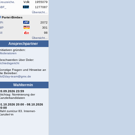
reuzeiche.
1955079
SBF_
1277087
Übersicht...
Partei-Bimbes
Pi
2072
NIP
301
II
98
Übersicht...
Ansprechpartner
Initiativen gründen:
Moderatoren
Beschwerden über Doler:
Schiedsgericht
Sonstige Fragen und Hinweise an
die Betreiber:
dol2day-team@gmx.de
Wahltermin
20.09.2026 23:59
Stichtag: Nominierung der
Kanzlerkandidaten
01.10.2026 20:00 - 08.10.2026
20:00
Wahl zum/zur 83. Internet-
Kanzler/-in