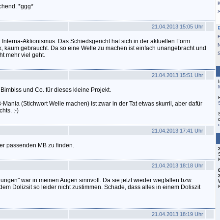
K
schend. *ggg*
21.04.2013 15:05 Uhr
F
n Interna-Aktionismus. Das Schiedsgericht hat sich in der aktuellen Form
k, kaum gebraucht. Da so eine Welle zu machen ist einfach unangebracht und
S
ht mehr viel geht.
21.04.2013 15:51 Uhr
Bimbiss und Co. für dieses kleine Projekt.
ania (Stichwort Welle machen) ist zwar in der Tat etwas skurril, aber dafür
hts. ;-)
21.04.2013 17:41 Uhr
 der passenden MB zu finden.
21.04.2013 18:18 Uhr
ngen" war in meinen Augen sinnvoll. Da sie jetzt wieder wegfallen bzw.
em Dolizsit so leider nicht zustimmen. Schade, dass alles in einem Doliszit
21.04.2013 18:19 Uhr