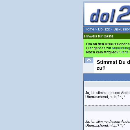
Home
>
Doliszit
>
Diskussio
Hinweis für Gäste
Um an den Diskussionen t
Hier geht es zur
Anmeldung
Noch kein Mitglied?
Starte 
Stimmst Du d
zu?
Ja, ich stimme diesem Ände
Überraschend, nicht? *g*
Ja, ich stimme diesem Ände
Überraschend, nicht? *g*