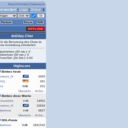
Team
|
Kontakt
|
Impressum
ed werden!
|
Login
|
Online
:
1
Parteien
DoLex
Hilfe
dol2day-Chat
Für die Benutzung des Chats ist
eine Anmeldung erforderlich.
Nachrichten (30 min.): 0
Teilnehmer (30 min.): 0
Posts/Std. (24 Std.): 0.63
Highscore
Bimbes heute
Anteros_IV
2005
Ph1L
301
rKa
201
Übersicht...
Archiv...
Bimbes diese Woche
reuzeiche.
14911
Anteros_IV
10634
Harzhexe
4827
Übersicht...
Archiv...
DOL-Points
Harzhexe
2941542