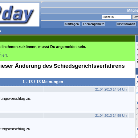
Mitgli
Umfragen
Themengebiete
Institutionen
n
eilnehmen zu können, musst Du angemeldet sein.
.
hier!
.
ieser Änderung des Schiedsgerichtsverfahrens
1 - 13 / 13 Meinungen
21.04.2013 14:54 Uhr
rungsvorschlag zu.
K
21.04.2013 14:59 Uhr
rungsvorschlag zu.