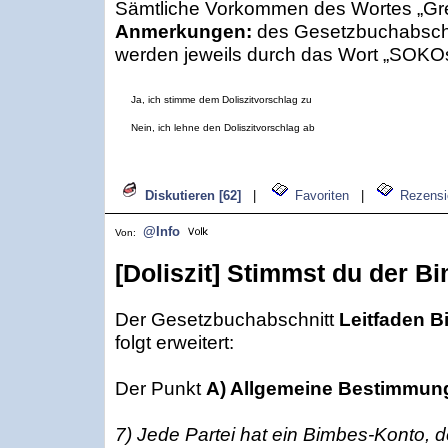
Sämtliche Vorkommen des Wortes „Gr
Anmerkungen:
des Gesetzbuchabsch
werden jeweils durch das Wort „SOKOs“
Ja, ich stimme dem Doliszitvorschlag zu
Nein, ich lehne den Doliszitvorschlag ab
Diskutieren [62]
|
Favoriten
|
Rezensi
@Info
Von:
[Doliszit] Stimmst du der B
Der Gesetzbuchabschnitt
Leitfaden 
folgt erweitert:
Der Punkt
A) Allgemeine Bestimmun
7) Jede Partei hat ein Bimbes-Konto, d