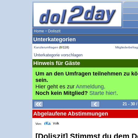
Home
>
Doliszit
Unterkategorien
Kanzlerumfragen
(
0
/118)
Mitgliederbefr
Unterkategorie vorschlagen
Hinweis für Gäste
Um an den Umfragen teilnehmen zu k
sein.
Hier geht es zur
Anmeldung
.
Noch kein Mitglied?
Starte hier!
.
21 - 30
Abgelaufene Abstimmungen
rKa
Von:
[Doliszit] Stimmst du dem D