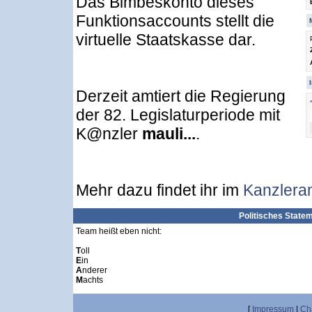
Das Bimbeskonto dieses
Funktionsaccounts stellt die
virtuelle Staatskasse dar.
Derzeit amtiert die Regierung
der 82. Legislaturperiode mit
K@nzler
mauli...
.
Mehr dazu findet ihr im
Kanzlera
Politisches State
Team heißt eben nicht:
T
oll
E
in
A
nderer
M
achts
[
Impressum
|
Ch