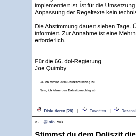
implementiert ist, ist für die Umsetzun
Anpassung der Regeltexte kein technis
Die Abstimmung dauert sieben Tage. Üb
informiert. Zur Annahme ist eine Meh
erforderlich.
Für die 66. dol-Regierung
Joe Quimby
Ja, ich stimme dem Doliszitvorschlag zu.
Nein, ich lehne den Doliszitvorschlag ab.
Diskutieren [28]
|
Favoriten
|
Rezensi
@Info
Von:
Stimmst du dem Doliszit die