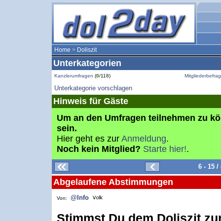
Home
>
Doliszit
Unterkategorien
Kanzlerumfragen
(
0
/118)
Mitgliederbefr
Unterkategorie vorschlagen
Hinweis für Gäste
Um an den Umfragen teilnehmen zu k
sein.
Hier geht es zur
Anmeldung
.
Noch kein Mitglied?
Starte hier!
.
6 - 15 
Abgelaufene Abstimmungen
@Info
Von:
Stimmst Du dem Doliszit zu