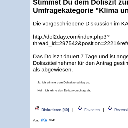
Stimmst Du dem Doliszit zu
Umfragekategorie "Klima u
Die vorgeschriebene Diskussion im KAF 
http://dol2day.com/index.php3?
thread_id=297542&position=2221&refe
Das Doliszit dauert 7 Tage und ist a
Doliszitteilnehmer für den Antrag gesti
als abgewiesen.
Ja, ich stimme dem Doliszitvorschlag zu.
Nein, ich lehne den Doliszitvorschlag ab.
Diskutieren [40]
|
Favoriten
|
Rezensi
rKa
Von: