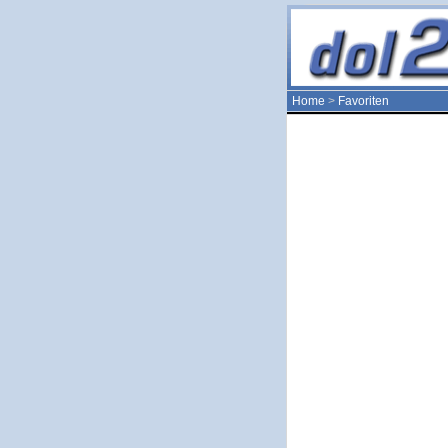
Home
>
Favoriten