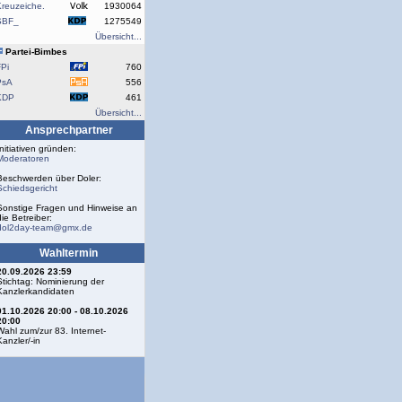
reuzeiche.
1930064
SBF_
1275549
Übersicht...
Partei-Bimbes
Pi
760
PsA
556
KDP
461
Übersicht...
Ansprechpartner
Initiativen gründen:
Moderatoren
Beschwerden über Doler:
Schiedsgericht
Sonstige Fragen und Hinweise an
die Betreiber:
dol2day-team@gmx.de
Wahltermin
20.09.2026 23:59
Stichtag: Nominierung der
Kanzlerkandidaten
01.10.2026 20:00 - 08.10.2026
20:00
Wahl zum/zur 83. Internet-
Kanzler/-in