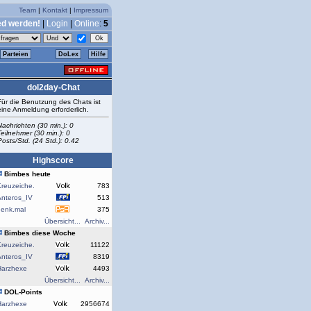
Team
|
Kontakt
|
Impressum
ed werden!
|
Login
|
Online
:
5
Parteien
DoLex
Hilfe
dol2day-Chat
Für die Benutzung des Chats ist
eine Anmeldung erforderlich.
Nachrichten (30 min.): 0
Teilnehmer (30 min.): 0
Posts/Std. (24 Std.): 0.42
Highscore
Bimbes heute
reuzeiche.
783
Anteros_IV
513
denk.mal
375
Übersicht...
Archiv...
Bimbes diese Woche
reuzeiche.
11122
Anteros_IV
8319
Harzhexe
4493
Übersicht...
Archiv...
DOL-Points
Harzhexe
2956674