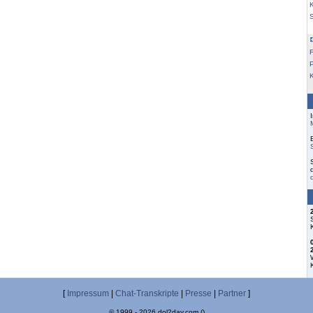
K
F
[
Impressum
|
Chat-Transkripte
|
Presse
|
Partner
]
© 1999 - 2026 dol2day.com ()