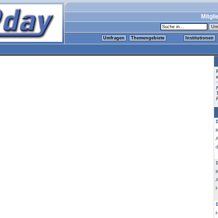
Mitgli
Umfragen
Themengebiete
Institutionen
K
K