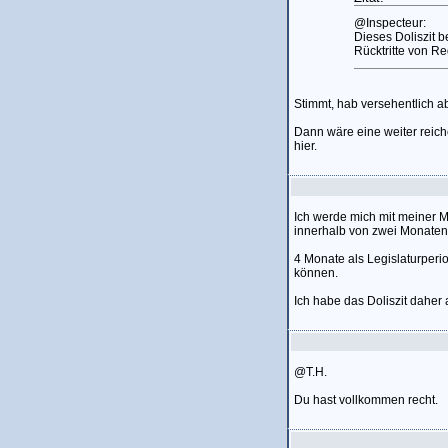
@Inspecteur:
Dieses Doliszit b
Rücktritte von Re
Stimmt, hab versehentlich a
Dann wäre eine weiter reich
hier.
Ich werde mich mit meiner M
innerhalb von zwei Monaten
4 Monate als Legislaturper
können.
Ich habe das Doliszit daher 
@T.H.
Du hast vollkommen recht.