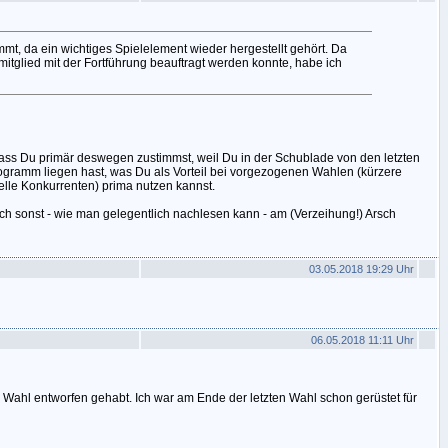
mt, da ein wichtiges Spielelement wieder hergestellt gehört. Da
itglied mit der Fortführung beauftragt werden konnte, habe ich
dass Du primär deswegen zustimmst, weil Du in der Schublade von den letzten
ogramm liegen hast, was Du als Vorteil bei vorgezogenen Wahlen (kürzere
uelle Konkurrenten) prima nutzen kannst.
h sonst - wie man gelegentlich nachlesen kann - am (Verzeihung!) Arsch
03.05.2018 19:29 Uhr
06.05.2018 11:11 Uhr
e Wahl entworfen gehabt. Ich war am Ende der letzten Wahl schon gerüstet für