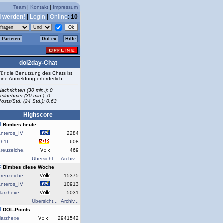
Team
|
Kontakt
|
Impressum
d werden!
|
Login
|
Online
:
10
Parteien
DoLex
Hilfe
dol2day-Chat
Für die Benutzung des Chats ist
eine Anmeldung erforderlich.
Nachrichten (30 min.): 0
Teilnehmer (30 min.): 0
Posts/Std. (24 Std.): 0.63
Highscore
Bimbes heute
Anteros_IV
2284
Ph1L
608
reuzeiche.
469
Übersicht...
Archiv...
Bimbes diese Woche
reuzeiche.
15375
Anteros_IV
10913
Harzhexe
5031
Übersicht...
Archiv...
DOL-Points
Harzhexe
2941542