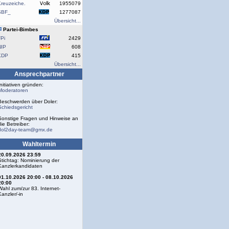
reuzeiche.
1955079
SBF_
1277087
Übersicht...
Partei-Bimbes
Pi
2429
NIP
608
KDP
415
Übersicht...
Ansprechpartner
Initiativen gründen:
Moderatoren
Beschwerden über Doler:
Schiedsgericht
Sonstige Fragen und Hinweise an
die Betreiber:
dol2day-team@gmx.de
Wahltermin
20.09.2026 23:59
Stichtag: Nominierung der
Kanzlerkandidaten
01.10.2026 20:00 - 08.10.2026
20:00
Wahl zum/zur 83. Internet-
Kanzler/-in