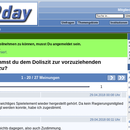
Mitglie
Umfragen
Themengebiete
Institutionen
n
eilnehmen zu können, musst Du angemeldet sein.
.
hier!
.
immst du dem Doliszit zur vorzuziehenden
zu?
1 - 20 / 27 Meinungen
1
K
29.04.2018 00:08 Uhr
K
 wichtiges Spielelement wieder hergestellt gehört. Da kein Rwgierungsmitglied
agt werden konnte, habe ich zugestimmt.
29.04.2018 00:11 Uhr
r nichts dagegen, also auch Zustimmung.