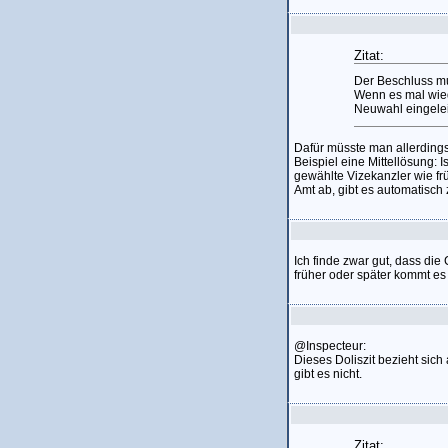
Zitat:
Der Beschluss mu
Wenn es mal wied
Neuwahl eingelei
Dafür müsste man allerding
Beispiel eine Mittellösung: 
gewählte Vizekanzler wie fr
Amt ab, gibt es automatisc
Ich finde zwar gut, dass die
früher oder später kommt es n
@Inspecteur:
Dieses Doliszit bezieht sich
gibt es nicht.
Zitat: