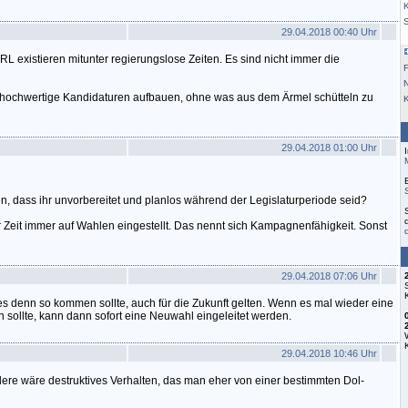
K
29.04.2018 00:40 Uhr
h RL existieren mitunter regierungslose Zeiten. Es sind nicht immer die
F
v hochwertige Kandidaturen aufbauen, ohne was aus dem Ärmel schütteln zu
29.04.2018 01:00 Uhr
en, dass ihr unvorbereitet und planlos während der Legislaturperiode seid?
er Zeit immer auf Wahlen eingestellt. Das nennt sich Kampagnenfähigkeit. Sonst
29.04.2018 07:06 Uhr
 denn so kommen sollte, auch für die Zukunft gelten. Wenn es mal wieder eine
sollte, kann dann sofort eine Neuwahl eingeleitet werden.
29.04.2018 10:46 Uhr
ndere wäre destruktives Verhalten, das man eher von einer bestimmten Dol-