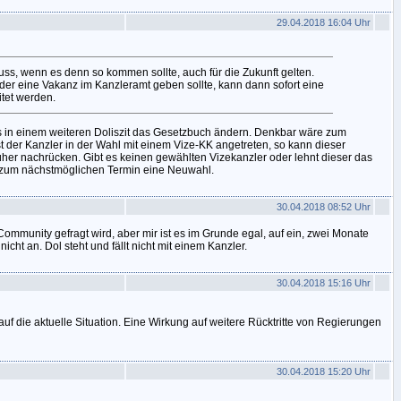
29.04.2018 16:04 Uhr
ss, wenn es denn so kommen sollte, auch für die Zukunft gelten.
er eine Vakanz im Kanzleramt geben sollte, kann dann sofort eine
tet werden.
s in einem weiteren Doliszit das Gesetzbuch ändern. Denkbar wäre zum
Ist der Kanzler in der Wahl mit einem Vize-KK angetreten, so kann dieser
üher nachrücken. Gibt es keinen gewählten Vizekanzler oder lehnt dieser das
h zum nächstmöglichen Termin eine Neuwahl.
30.04.2018 08:52 Uhr
 Community gefragt wird, aber mir ist es im Grunde egal, auf ein, zwei Monate
icht an. Dol steht und fällt nicht mit einem Kanzler.
30.04.2018 15:16 Uhr
 auf die aktuelle Situation. Eine Wirkung auf weitere Rücktritte von Regierungen
30.04.2018 15:20 Uhr