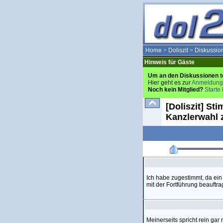
Home
>
Doliszit
>
Diskussio
Hinweis für Gäste
Um an den Diskussionen t
Hier geht es zur
Anmeldung
Noch kein Mitglied?
Starte 
[Doliszit] St
Kanzlerwahl 
Ich habe zugestimmt, da ein
mit der Fortführung beauftr
Meinerseits spricht rein ga