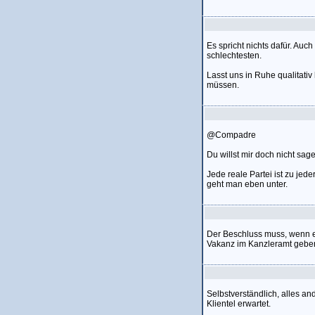
Es spricht nichts dafür. Auc
schlechtesten.
Lasst uns in Ruhe qualitati
müssen.
@Compadre
Du willst mir doch nicht sag
Jede reale Partei ist zu jed
geht man eben unter.
Der Beschluss muss, wenn es
Vakanz im Kanzleramt geben 
Selbstverständlich, alles a
Klientel erwartet.