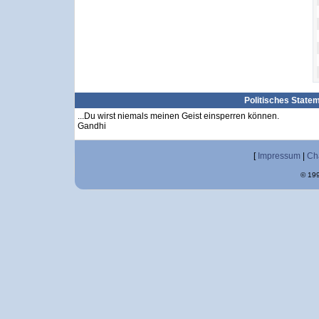
Politisches State
...Du wirst niemals meinen Geist einsperren können.
Gandhi
[
Impressum
|
Ch
© 199