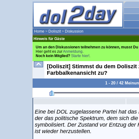
Home
>
Doliszit
>
Diskussion
Hinweis für Gäste
Um an den Diskussionen teilnehmen zu können, musst Du 
Hier geht es zur
Anmeldung
.
Noch kein Mitglied?
Starte hier!
.
[Doliszit] Stimmst du dem Doliszit
Farbbalkenansicht zu?
1 - 20 / 42 Meinu
Eine bei DOL zugelassene Partei hat das 
der das politische Spektrum, dem sich die 
symbolisiert. Der Zustand vor Entzug der 
ist wieder herzustellen.