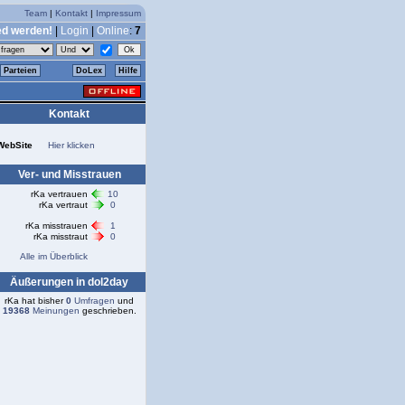
Team
|
Kontakt
|
Impressum
ed werden!
|
Login
|
Online
:
7
Parteien
DoLex
Hilfe
Kontakt
WebSite
Hier klicken
Ver- und Misstrauen
rKa vertrauen
10
rKa vertraut
0
rKa misstrauen
1
rKa misstraut
0
Alle im Überblick
Äußerungen in dol2day
rKa hat bisher
0
Umfragen
und
19368
Meinungen
geschrieben.