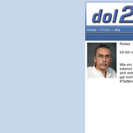
Home
> Profile >
rKa
Redax
Ich bin 
Wie ein 
erkennt
sich ver
gar nich
#Twitter