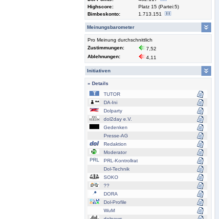
Highscore:
Platz 15 (Partei:5)
Bimbeskonto:
1.713.151
Meinungsbarometer
Pro Meinung durchschnittlich
Zustimmungen:
7,52
Ablehnungen:
4,11
Initiativen
» Details
TUTOR
DA-Ini
Dolparty
dol2day e.V.
Gedenken
Presse-AG
Redaktion
Moderator
PRL-Kontrollrat
Dol-Technik
SOKO
??
DORA
Dol-Profile
WuM
dolnews