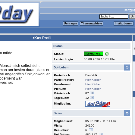
Mitgli
Umfragen
Themengebiete
Institutionen
rKas Profil
Status
so müde..
Status:
Letzter Login:
06.08.2026 13:01 Uhr
Mensch sich selbst sieht,
Dol-Leben
 man am besten daran, dass er
bal angegriffen fühlt, obwohl er
Parteibuch:
Das Volk
t gemeint war.
Partei-History
Hier Klicken
weisheit
Kanzleramt:
Hier Klicken
Plenum:
Hier Klicken
Gästebuch:
87
Tagebuch:
12
Mitglied im:
Daten
Mitglied seit:
05.06.2012 11:51 Uhr
Visits:
24100
Besucher:
6
Dol-Points:
482.117