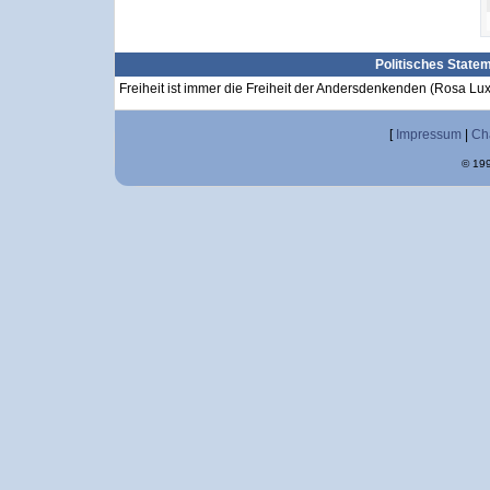
Politisches State
Freiheit ist immer die Freiheit der Andersdenkenden (Rosa L
[
Impressum
|
Ch
© 199