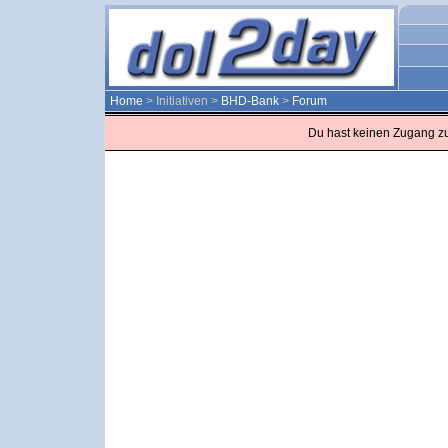
Home
> Initiativen >
BHD-Bank
>
Forum
Du hast keinen Zugang z