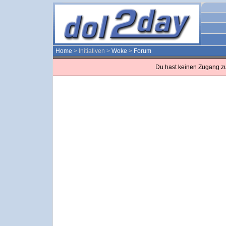
Home
> Initiativen >
Woke
>
Forum
Du hast keinen Zugang z