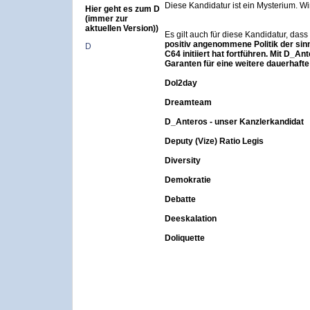
Diese Kandidatur ist ein Mysterium. Wi
Hier geht es zum D
(immer zur
aktuellen Version))
Es gilt auch für diese Kandidatur, dass
positiv angenommene Politik der sin
D
C64 initiiert hat fortführen. Mit D_A
Garanten für eine weitere dauerhafte
D
ol2day
D
reamteam
D
_Anteros - unser Kanzlerkandidat
D
eputy (Vize) Ratio Legis
D
iversity
D
emokratie
D
ebatte
D
eeskalation
D
oliquette