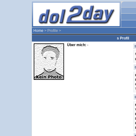
Home
> Profile >
s Profil
Über mich:
-