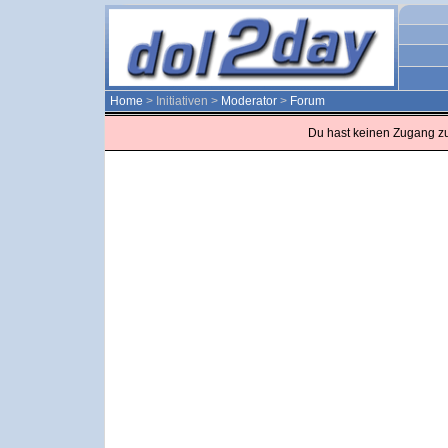
Home
> Initiativen >
Moderator
>
Forum
Du hast keinen Zugang z