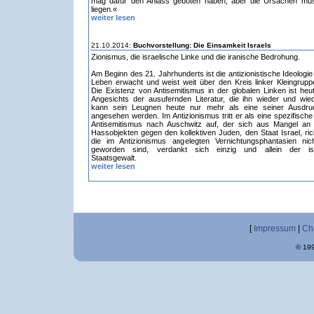
mag dafür den Anlass geboten haben, aber die Ursachen müs
liegen.«
weiter lesen
21.10.2014:
Buchvorstellung: Die Einsamkeit Israels
Zionismus, die israelische Linke und die iranische Bedrohung.
Am Beginn des 21. Jahrhunderts ist die antizionistische Ideolog
Leben erwacht und weist weit über den Kreis linker Kleingrupp
Die Existenz von Antisemitismus in der globalen Linken ist heut
Angesichts der ausufernden Literatur, die ihn wieder und wied
kann sein Leugnen heute nur mehr als eine seiner Ausdru
angesehen werden. Im Antizionismus tritt er als eine spezifisch
Antisemitismus nach Auschwitz auf, der sich aus Mangel an
Hassobjekten gegen den kollektiven Juden, den Staat Israel, ric
die im Antizionismus angelegten Vernichtungsphantasien nich
geworden sind, verdankt sich einzig und allein der isr
Staatsgewalt.
weiter lesen
[
Impressum
|
Ch
© 199