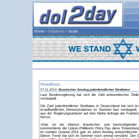
Home
> Initiativen >
Israel
Headlines:
07.11.2014:
Drastischer Anstieg judenfeindlicher Straftaten
Laut Bundesregierung hat sich die Zahl antisemitischer Deli
verdoppelt.
Die Zahl judenfeindlicher Straftaten in Deutschland hat sich i
israelfeindlichen Demonstrationen im Sommer fast verdoppelt.
aus der Regierungsantwort auf eine Kleine Anfrage der Fraktion
hervor.
»Das ist ein ebenso drastischer und beunruhigender 
kommentierte die Linken-Politikerin Petra Pau diese Entwicklung
im zweiten Quartal 2014 gab es einen Anstieg antisemitischer S
Dieser Trend hat sich im Sommer noch einmal verstärkt. Der 