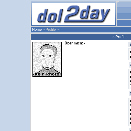
Home
> Profile >
s Profil
Über mich:
-