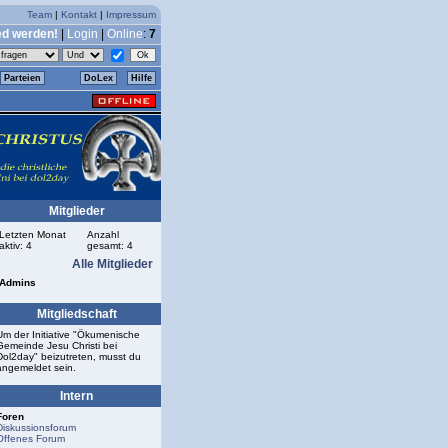
Team
|
Kontakt
|
Impressum
ed werden!
|
Login
|
Online
:
7
Parteien
DoLex
Hilfe
Mitglieder
Letzten Monat
Anzahl
aktiv: 4
gesamt: 4
Alle Mitglieder
Admins
Mitgliedschaft
Um der Initiative "Ökumenische
Gemeinde Jesu Christi bei
Dol2day" beizutreten, musst du
angemeldet sein.
Intern
Foren
Diskussionsforum
Offenes Forum