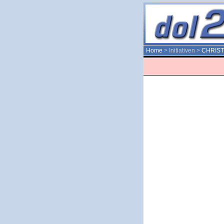
Home
> Initiativen >
CHRIS