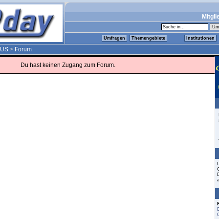
Mitgli
Umfragen
Themengebiete
Institutionen
TUS
>
Forum
Du hast keinen Zugang zum Forum.