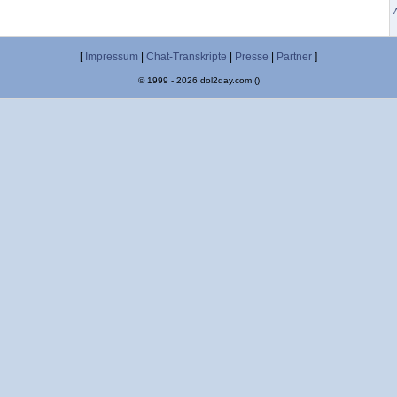
[
Impressum
|
Chat-Transkripte
|
Presse
|
Partner
]
© 1999 - 2026 dol2day.com ()