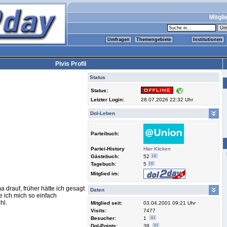
Mitgli
Umfragen
Themengebiete
Institutionen
Pivis Profil
Status
Status:
Letzter Login:
28.07.2026 22:32 Uhr
Dol-Leben
Parteibuch:
Partei-History
Hier Klicken
Gästebuch:
52
Tagebuch:
5
Mitglied im:
a drauf, früher hätte ich gesagt
Daten
e ich mich so einfach
hl.
Mitglied seit:
03.04.2001 09:21 Uhr
Visits:
7477
Besucher:
1
Dol-Points:
38