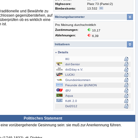
Highscore:
Platz 73 (Partei:2)
Bimbeskonto:
13.532
Traditionelle und Bewährte zu
chlossen gegenüberstehen, auf
Meinungsbarometer
überprüfen ob es wirklich eine
ist.
Pro Meinung durchschnittlich
Zustimmungen:
10,17
Ablehnungen:
6,39
Initiativen
» Details
IKI
dol-Senior
dol2day e.V.
LUCKI
Grundeinkommen
Freunde der @UNION
@U
Aqua
KdK 2.0
Dol2012
Politisches Statement
nur eine vorübergehende Gesinnung sein: sie muß zur Anerkennung führen.