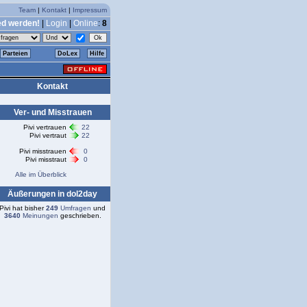
Team
|
Kontakt
|
Impressum
ed werden!
|
Login
|
Online
:
8
Parteien
DoLex
Hilfe
Kontakt
Ver- und Misstrauen
Pivi vertrauen
22
Pivi vertraut
22
Pivi misstrauen
0
Pivi misstraut
0
Alle im Überblick
Äußerungen in dol2day
Pivi hat bisher
249
Umfragen
und
3640
Meinungen
geschrieben.