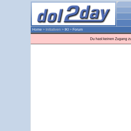
Home
> Initiativen >
IKI
>
Forum
Du hast keinen Zugang z