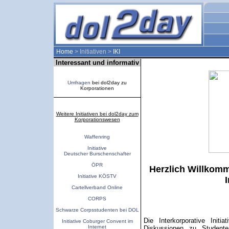
Home
> Initiativen >
IKI
Interessant und informativ
Umfragen
bei dol2day zu
Korporationen
Weitere Initiativen bei dol2day zum
Korporationswesen
Waffenring
Initiative
Deutscher Burschenschafter
ÖPR
Herzlich Willkomm
Initiative KÖSTV
I
Cartellverband Online
CORPS
Schwarze Corpsstudenten bei DOL
Die Interkorporative Initi
Initiative Coburger Convent im
Internet
Diskussionen zu Studenten