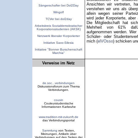
Ansichten wir vertreten, 
Sängerschafter bei Dol2Day
verstehen wir uns als überp
Wingolf
allein wegen seiner Parte
wird jeder Korporierte, abe
TCVer bei dol2day
Die Mitgliedschaft hat sic
Arbeitskreis Sozialdemokratischer
Mehrheit von 61% daf
Korporationsstudenten (AKSK)
aufgenommen werden. Wer ni
Netzwerk liberaler Korporierter
Schüler- oder Studentenverb
mich (
elVOsso
) schicken und
Initiative Saxo-Silesia
Initiative "Bonner Burschenschaft
Marchia"
Verweise im Netz
de.soc...verbindungen
Diskussionsforum zum Thema
Verbindungen.
cousin
Couleurstudentische
Informationen Karlsruhe
www.tradition-mit-zukunft.de
das Verbindungsportal
Sammlung
von Texten,
Meinungen, Artikeln über
Verbindungen auf den Seiten der