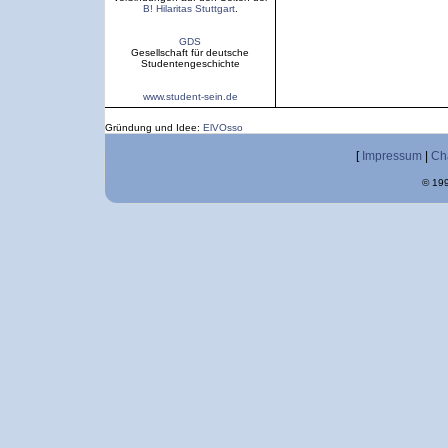
B! Hilaritas Stuttgart
.
GDS
Gesellschaft für deutsche
Studentengeschichte
www.student-sein.de
Gründung und Idee:
ElVOsso
[
Impressum
|
Ch
© 199