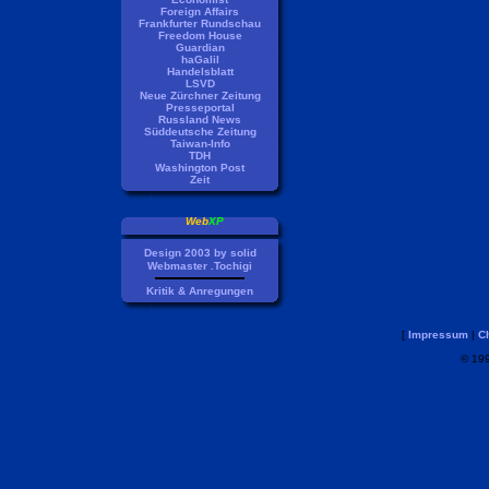
Foreign Affairs
Frankfurter Rundschau
Freedom House
Guardian
haGalil
Handelsblatt
LSVD
Neue Zürchner Zeitung
Presseportal
Russland News
Süddeutsche Zeitung
Taiwan-Info
TDH
Washington Post
Zeit
Web
XP
Design 2003 by
solid
Webmaster
.Tochigi
Kritik & Anregungen
[
Impressum
|
Ch
© 199