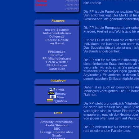
.Tochigi
Parteirat
einschränkt.
Coheed
Parteirat
Parteirat
Die FPi ist die Partei der sozialen M
Verträglichkeit legt. Der Markt ist f
Gesellschaft, die generationenverträg
Features
Die FPi ist die Europapartei, wir seh
unsere Satzung
Frieden, Freiheit und Wohlstand für 
Aufnahmekriterien
Doliquette
Für die FPi ist der Staat die verfasst
Liberale Gebote
zur Partei
Individuen und kann nur von unten n
Das Subsidiaritätsprinzip ist uns ni
Verstandsangelegenheit.
FPi@doLex
FPi-Chat
FPi-Mitgliederkarte
Die FPi tritt für die strikte Einhalt
FPi-Newsletter
sieht hierbei den Staat einerseits a
FPi-Umfragen
verurteilen wir aufs schärfste polize
Gästebuch
zuwiderlaufende Regelungen (großer
Asylrechts). Ein anderes, in diesen R
demokratischen Einflussmöglichkeite
Initiativen
Daher ist es auch ein besonderes A
FPiDL
Ideologien vorzugehen. Die FPi befür
Europa
Rahmen.
Mitte
r@inbow
Die FPi steht grundsätzlich Mitglieder
die daran interessiert sind, neue Vis
verträglich sind, in dieser Plattform 
Links
engagieren, egal ob dol-Neuling oder 
von jedem offen und geht auf Wünsche
Amnesty International
Asahi Shimbun
Die FPi existiert nur als virtuelle Pa
BBC
real existierenden Parteien aus.
Bissige Liberale ohne
Gnade
Economist