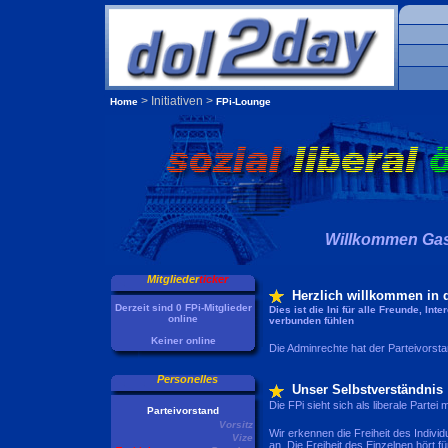
> Initiativen >
Home
FPi-Lounge
Willkommen Gas
Mitglieder
ticker
Herzlich willkommen in d
Derzeit sind 0 FPi-Mitglieder
Dies ist die Ini für alle Freunde, Int
online
verbunden fühlen
Keiner online
Die Adminrechte hat der Parteivorst
Personelles
Unser Selbstverständnis
Die FPi sieht sich als liberale Part
Parteivorstand
Vorsitz
Wir erkennen die Freiheit des Individ
Vize
an. Die Freiheit des Einzelnen hört f