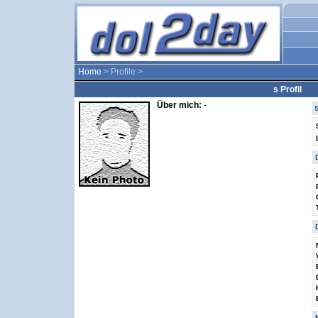
Home
> Profile >
s Profil
Über mich:
-