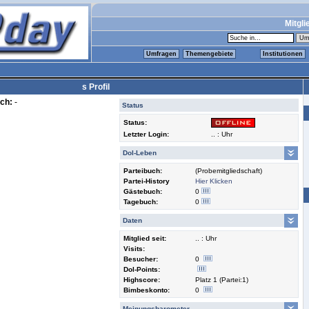
Mitgli
Umfragen
Themengebiete
Institutionen
s Profil
ch:
-
Status
Status:
Letzter Login:
.. : Uhr
Dol-Leben
Parteibuch:
(Probemitgliedschaft)
Partei-History
Hier Klicken
Gästebuch:
0
Tagebuch:
0
Daten
Mitglied seit:
.. : Uhr
Visits:
Besucher:
0
Dol-Points:
Highscore:
Platz 1 (Partei:1)
Bimbeskonto:
0
Meinungsbarometer