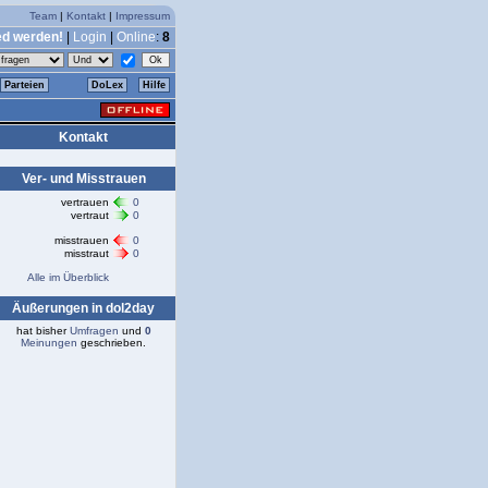
Team
|
Kontakt
|
Impressum
ed werden!
|
Login
|
Online
:
8
Parteien
DoLex
Hilfe
Kontakt
Ver- und Misstrauen
vertrauen
0
vertraut
0
misstrauen
0
misstraut
0
Alle im Überblick
Äußerungen in dol2day
hat bisher
Umfragen
und
0
Meinungen
geschrieben.