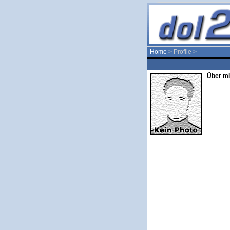
Home
> Profile >
Über mi