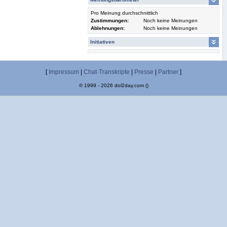
Pro Meinung durchschnittlich
Zustimmungen:
Noch keine Meinungen
Ablehnungen:
Noch keine Meinungen
Initiativen
[
Impressum
|
Chat-Transkripte
|
Presse
|
Partner
]
© 1999 - 2026 dol2day.com ()